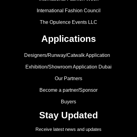
International Fashion Council
The Opulence Events LLC
Applications
Designers/Runway/Catwalk Application
Exhibition/Showroom Application Dubai
Our Partners
Become a partner/Sponsor
Buyers
Stay Updated
Receive latest news and updates