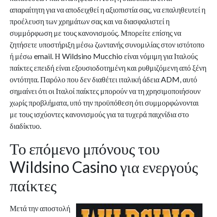
απαραίτητη για να αποδειχθεί η αξιοπιστία σας, να επαληθευτεί η
προέλευση των χρημάτων σας και να διασφαλιστεί η
συμμόρφωση με τους κανονισμούς. Μπορείτε επίσης να
ζητήσετε υποστήριξη μέσω ζωντανής συνομιλίας στον ιστότοπο
ή μέσω email. Η Wildsino Mucchio είναι νόμιμη για Ιταλούς
παίκτες επειδή είναι εξουσιοδοτημένη και ρυθμιζόμενη από ξένη
οντότητα. Παρόλο που δεν διαθέτει ιταλική άδεια ADM, αυτό
σημαίνει ότι οι Ιταλοί παίκτες μπορούν να τη χρησιμοποιήσουν
χωρίς προβλήματα, υπό την προϋπόθεση ότι συμμορφώνονται
με τους ισχύοντες κανονισμούς για τα τυχερά παιχνίδια στο
διαδίκτυο.
Το επόμενο μπόνους του
Wildsino Casino για ενεργούς
παίκτες
Μετά την αποστολή