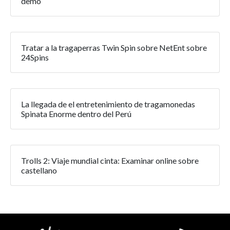
demo
Tratar a la tragaperras Twin Spin sobre NetEnt sobre
24Spins
La llegada de el entretenimiento de tragamonedas
Spinata Enorme dentro del Perú
Trolls 2: Viaje mundial cinta: Examinar online sobre
castellano