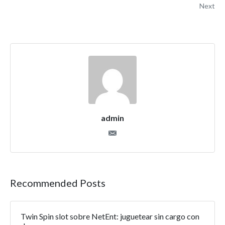
Next
admin
Recommended Posts
Twin Spin slot sobre NetEnt: juguetear sin cargo con