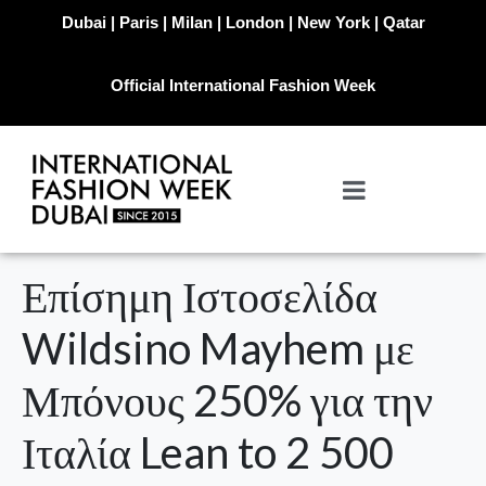
Dubai | Paris | Milan | London | New York | Qatar
Official International Fashion Week
Επίσημη Ιστοσελίδα
Wildsino Mayhem με
Μπόνους 250% για την
Ιταλία Lean to 2 500