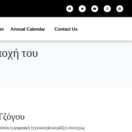
tor
Annual Calendar
Contact Us
ποχή του
Τζόγου
, όπου η ψηφιακή τεχνολογία κερδίζει συνεχώς