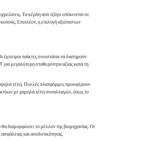
οχρεώσεις. Τα κέρδη από τζόγο υπόκεινται σε
κοπούς. Επιπλέον, η επιλογή αξιόπιστων
 έμπειροι παίκτες συνιστάται να διατηρούν
T για μεγαλύτερη σταθερότητα αξίας κατά τη
ά υψηλά τέλη. Πολλές πλατφόρμες προσφέρουν
 δικτύων με χαμηλά τέλη συναλλαγών, όπως το
θα διαμορφώσει το μέλλον της βιομηχανίας. Οι
, ασφάλειας και αποδοτικότητας.