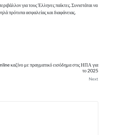
εριβάλλον για τους Έλληνες παίκτες. Συνιστάται να
ψηλά πρότυπα ασφαλείας και διαφάνειας.
nline καζίνο με πραγματικό εισόδημα στις ΗΠΑ για
το 2025
Next