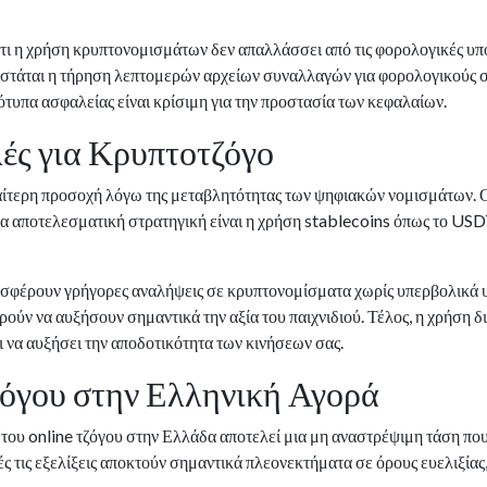
 ότι η χρήση κρυπτονομισμάτων δεν απαλλάσσει από τις φορολογικές υπ
στάται η τήρηση λεπτομερών αρχείων συναλλαγών για φορολογικούς σ
υπα ασφαλείας είναι κρίσιμη για την προστασία των κεφαλαίων.
ές για Κρυπτοτζόγο
ιαίτερη προσοχή λόγω της μεταβλητότητας των ψηφιακών νομισμάτων. Οι
ια αποτελεσματική στρατηγική είναι η χρήση stablecoins όπως το USD
προσφέρουν γρήγορες αναλήψεις σε κρυπτονομίσματα χωρίς υπερβολικ
ορούν να αυξήσουν σημαντικά την αξία του παιχνιδιού. Τέλος, η χρήση
αι να αυξήσει την αποδοτικότητα των κινήσεων σας.
όγου στην Ελληνική Αγορά
 online τζόγου στην Ελλάδα αποτελεί μια μη αναστρέψιμη τάση που 
ς τις εξελίξεις αποκτούν σημαντικά πλεονεκτήματα σε όρους ευελιξίας