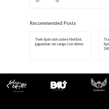
Recommended Posts
Twin Spin slot sobre NetEnt:
Tra
juguetear sin cargo con demo
Spi
24