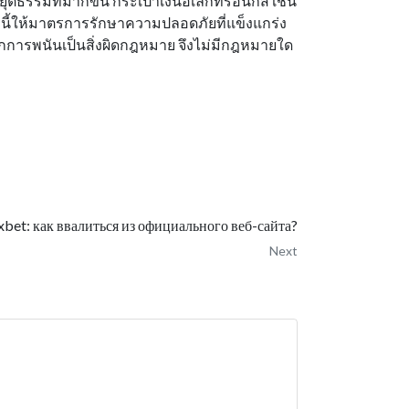
ิธรรมที่มากขึ้น กระเป๋าเงินอิเล็กทรอนิกส์ เช่น
านี้ให้มาตรการรักษาความปลอดภัยที่แข็งแกร่ง
จากการพนันเป็นสิ่งผิดกฎหมาย จึงไม่มีกฎหมายใด
xbet: как ввалиться из официального веб-сайта?
Next