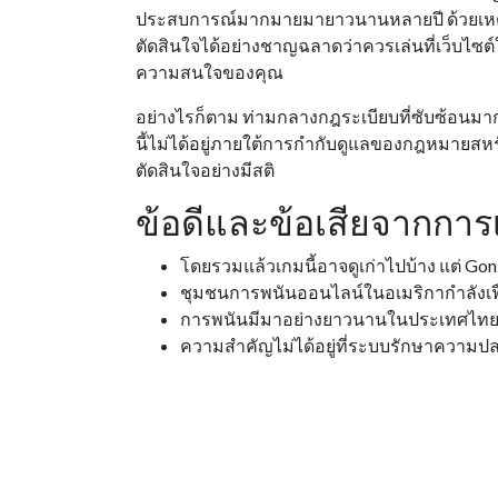
ประสบการณ์มากมายมายาวนานหลายปี ด้วยเหตุนี
ตัดสินใจได้อย่างชาญฉลาดว่าควรเล่นที่เว็บไซต์ใ
ความสนใจของคุณ
อย่างไรก็ตาม ท่ามกลางกฎระเบียบที่ซับซ้อนมา
นี้ไม่ได้อยู่ภายใต้การกำกับดูแลของกฎหมายสหรั
ตัดสินใจอย่างมีสติ
ข้อดีและข้อเสียจากการ
โดยรวมแล้วเกมนี้อาจดูเก่าไปบ้าง แต่ Gonz
ชุมชนการพนันออนไลน์ในอเมริกากำลังเฟื
การพนันมีมาอย่างยาวนานในประเทศไทย แ
ความสำคัญไม่ได้อยู่ที่ระบบรักษาความปลอ