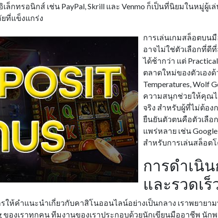
เล็กทรอนิกส์ เช่น PayPal, Skrill และ Venmo ก็เป็นที่นิยมในหมู่ผ
ที่แข็งแกร่ง
การเล่นเกมสล็อตบนมือ
อาจไม่ใช่ตัวเลือกที่ดี
ได้ช้ากว่า แต่ Practic
ตลาดใหม่ของตัวเองด้
Temperatures, Wolf Go
ความสนุกช่วยให้คุณได้
จริง สำหรับผู้ที่ไม่ต
ยืนยันตัวตนคือตัวเลือกท
แพร่หลาย เช่น Google 
สำหรับการเล่นสล็อตโดย
การดำเนิน
และรวดเร็
ารให้คำแนะนำเกี่ยวกับคาสิโนออนไลน์อย่างเป็นกลาง เราพยายาม
ของเราทุกคน ทีมงานของเราประกอบด้วยนักเขียนมืออาชีพ นักพนันที่