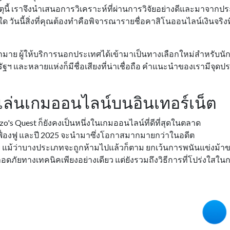
้ เราจึงนำเสนอการวิเคราะห์ที่ผ่านการวิจัยอย่างดีและมาจากปร
ด วันนี้สิ่งที่คุณต้องทำคือพิจารณารายชื่อคาสิโนออนไลน์เงินจริง
กมาย ผู้ให้บริการนอกประเทศได้เข้ามาเป็นทางเลือกใหม่สำหรับน
ฐฯ และหลายแห่งก็มีชื่อเสียงที่น่าเชื่อถือ คำแนะนำของเรามีจุดป
เล่นเกมออนไลน์บนอินเทอร์เน็ต
o's Quest ก็ยังคงเป็นหนึ่งในเกมออนไลน์ที่ดีที่สุดในตลาด
่องฟู และปี 2025 จะนำมาซึ่งโอกาสมากมายกว่าในอดีต
ม้ว่าบางประเภทจะถูกห้ามไปแล้วก็ตาม ยกเว้นการพนันแข่งม้าข
ดภัยทางเทคนิคเพียงอย่างเดียว แต่ยังรวมถึงวิธีการที่โปร่งใสใน