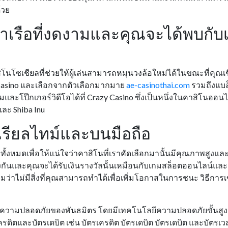
้วย
 ท่าเรือที่งดงามและคุณจะได้พบกั
โซเชียลที่ช่วยให้ผู้เล่นสามารถหมุนวงล้อใหม่ได้ในขณะที่คุณเชื่
 Casino และเลือกจากตัวเลือกมากมาย
ae-casinothai.com
รวมถึงแบล
ะโป๊กเกอร์วิดีโอได้ที่ Crazy Casino ซึ่งเป็นหนึ่งในคาสิโนออนไล
และ Shiba Inu
รียลไทม์และบนมือถือ
ั้งหมดเพื่อให้แน่ใจว่าคาสิโนที่เราคัดเลือกมานั้นมีคุณภาพสูงแล
ันและคุณจะได้รับเงินรางวัลนั้นเหมือนกับเกมสล็อตออนไลน์และคาส
ว่าไม่มีสิ่งที่คุณสามารถทำได้เพื่อเพิ่มโอกาสในการชนะ วิธีการ
ับความปลอดภัยของพันธมิตร โดยมีเทคโนโลยีความปลอดภัยขั้นสูง
ครดิตและบัตรเดบิต เช่น บัตรเครดิต บัตรเดบิต บัตรเดบิต และบัตรเ