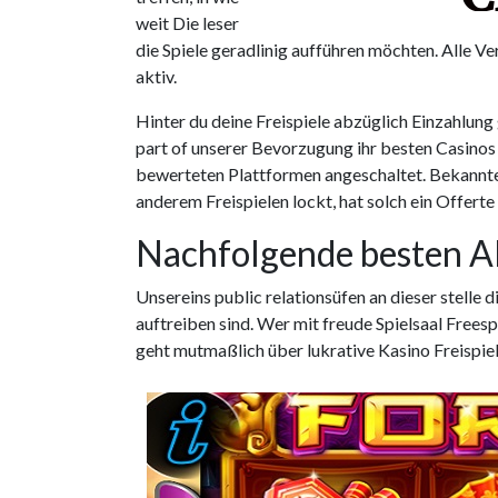
weit Die leser
die Spiele geradlinig aufführen möchten. Alle V
aktiv.
Hinter du deine Freispiele abzüglich Einzahlung 
part of unserer Bevorzugung ihr besten Casinos
bewerteten Plattformen angeschaltet. Bekannte
anderem Freispielen lockt, hat solch ein Offerte
Nachfolgende besten Al
Unsereins public relationsüfen an dieser stelle
auftreiben sind. Wer mit freude Spielsaal Freespin
geht mutmaßlich über lukrative Kasino Freispiel