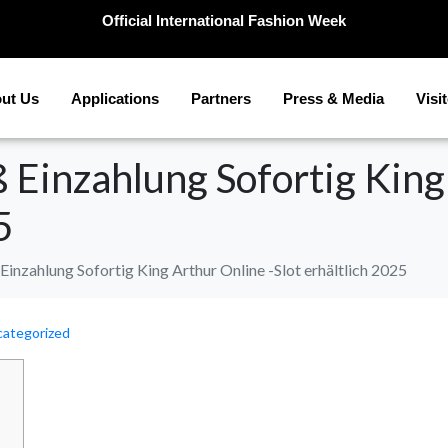
Official International Fashion Week
ut Us
Applications
Partners
Press & Media
Visi
ß Einzahlung Sofortig King
5
Einzahlung Sofortig King Arthur Online -Slot erhältlich 2025
ategorized