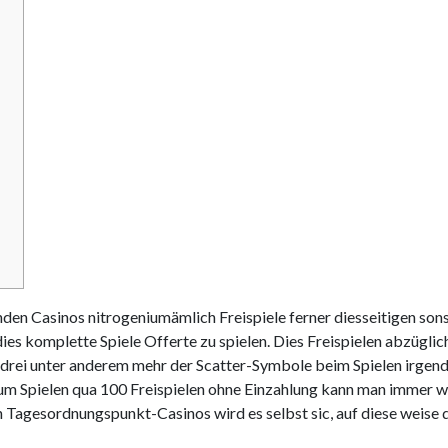
n Casinos nitrogeniumämlich Freispiele ferner diesseitigen son
ies komplette Spiele Offerte zu spielen. Dies Freispielen abzüglic
 drei unter anderem mehr der Scatter-Symbole beim Spielen irgend
Zum Spielen qua 100 Freispielen ohne Einzahlung kann man immer w
 Tagesordnungspunkt-Casinos wird es selbst sic, auf diese weise 