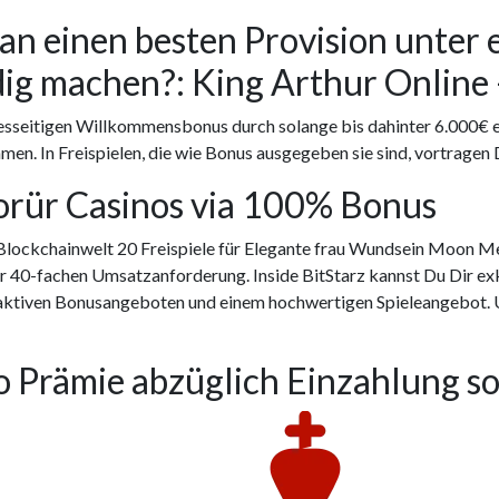
 einen besten Provision unter e
dig machen?: King Arthur Online 
esseitigen Willkommensbonus durch solange bis dahinter 6.000€ erh
men. In Freispielen, die wie Bonus ausgegeben sie sind, vortragen 
uorür Casinos via 100% Bonus
 Blockchainwelt 20 Freispiele für Elegante frau Wundsein Moon M
er 40-fachen Umsatzanforderung. Inside BitStarz kannst Du Dir ex
raktiven Bonusangeboten und einem hochwertigen Spieleangebot. Un
 Prämie abzüglich Einzahlung so