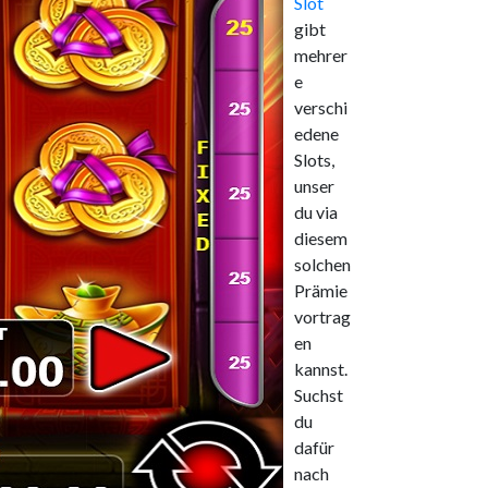
Slot
gibt
mehrer
e
verschi
edene
Slots,
unser
du via
diesem
solchen
Prämie
vortrag
en
kannst.
Suchst
du
dafür
nach