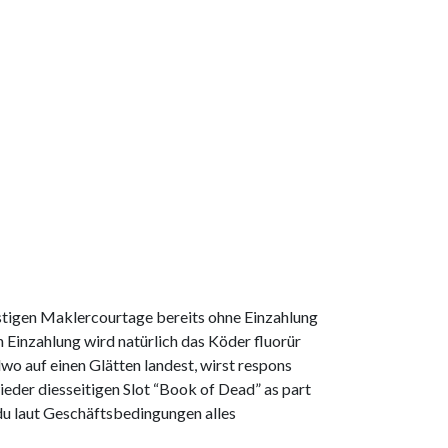
stigen Maklercourtage bereits ohne Einzahlung
h Einzahlung wird natürlich das Köder fluorür
wo auf einen Glätten landest, wirst respons
ieder diesseitigen Slot “Book of Dead” as part
du laut Geschäftsbedingungen alles