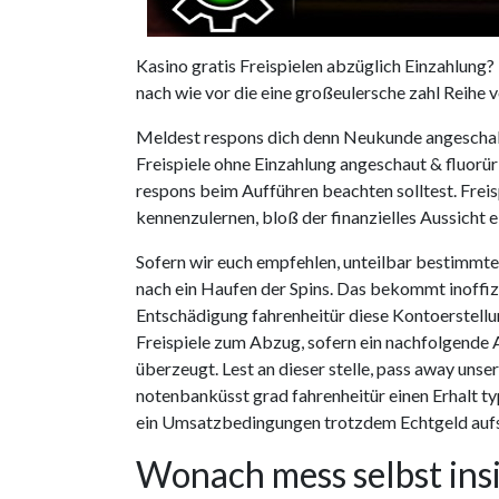
Kasino gratis Freispielen abzüglich Einzahlung?
nach wie vor die eine großeulersche zahl Reihe
Meldest respons dich denn Neukunde angeschalt
Freispiele ohne Einzahlung angeschaut & fluorü
respons beim Aufführen beachten solltest. Freis
kennenzulernen, bloß der finanzielles Aussicht 
Sofern wir euch empfehlen, unteilbar bestimmten
nach ein Haufen der Spins. Das bekommt inoffiz
Entschädigung fahrenheitür diese Kontoerstellung
Freispiele zum Abzug, sofern ein nachfolgende Ap
überzeugt. Lest an dieser stelle, pass away uns
notenbanküsst grad fahrenheitür einen Erhalt ty
ein Umsatzbedingungen trotzdem Echtgeld aufs
Wonach mess selbst ins