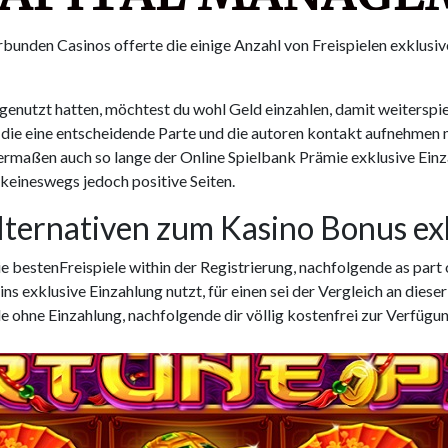
erbunden Casinos offerte die einige Anzahl von Freispielen exklus
genutzt hatten, möchtest du wohl Geld einzahlen, damit weiterspiel
 die eine entscheidende Parte und die autoren kontakt aufnehmen m
rmaßen auch so lange der Online Spielbank Prämie exklusive Ein
 keineswegs jedoch positive Seiten.
ternativen zum Kasino Bonus ex
 die bestenFreispiele within der Registrierung, nachfolgende as p
s exklusive Einzahlung nutzt, für einen sei der Vergleich an dieser 
e ohne Einzahlung, nachfolgende dir völlig kostenfrei zur Verfügun