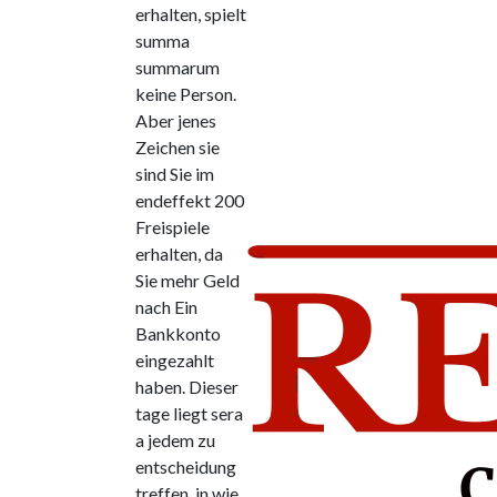
erhalten, spielt
summa
summarum
keine Person.
Aber jenes
Zeichen sie
sind Sie im
endeffekt 200
Freispiele
erhalten, da
Sie mehr Geld
nach Ein
Bankkonto
eingezahlt
haben. Dieser
tage liegt sera
a jedem zu
entscheidung
treffen, in wie