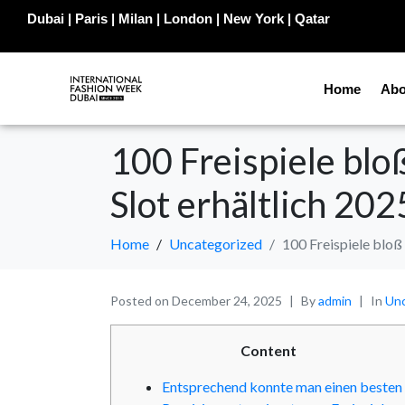
Dubai | Paris | Milan | London | New York | Qatar
Home
Abo
100 Freispiele blo
Slot erhältlich 202
Home
Uncategorized
100 Freispiele bloß 
Posted on
December 24, 2025
By
admin
In
Unc
Content
Entsprechend konnte man einen besten