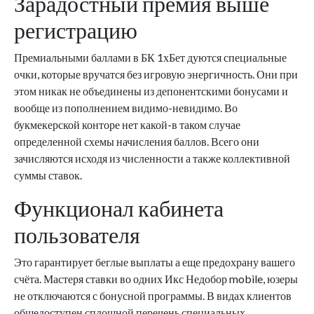
Зарадостный премия выше
регистрацию
Премиальными баллами в БК 1хБет дуются специальные
очки, которые вручатся без игровую энергичность. Они при
этом никак не объединены из депонентскими бонусами и
вообще из пополнением видимо-невидимо. Во
букмекерской конторе нет какой-в таком случае
определенной схемы начисления баллов. Всего они
зачисляются исходя из численности а также коллективной
суммы ставок.
Функционал кабинета
пользователя
Это гарантирует беглые выплаты а еще предохрану вашего
счёта. Мастеря ставки во одних Икс Недобор mobile, юзеры
не отключаются с бонусной программы. В видах клиентов
общедоступен сплошной перечень специальных