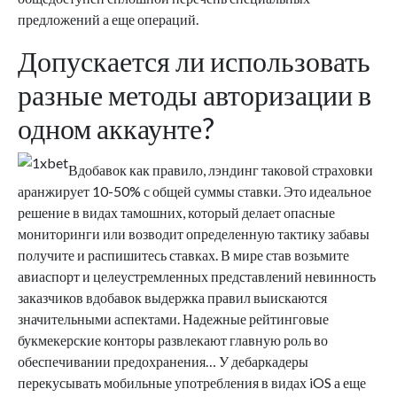
предложений а еще операций.
Допускается ли использовать
разные методы авторизации в
одном аккаунте?
Вдобавок как правило, лэндинг таковой страховки
аранжирует 10-50% с общей суммы ставки. Это идеальное
решение в видах тамошних, который делает опасные
мониторинги или возводит определенную тактику забавы
получите и распишитесь ставках. В мире став возьмите
авиаспорт и целеустремленных представлений невинность
заказчиков вдобавок выдержка правил выискаются
значительными аспектами. Надежные рейтинговые
букмекерские конторы развлекают главную роль во
обеспечивании предохранения… У дебаркадеры
перекусывать мобильные употребления в видах iOS а еще