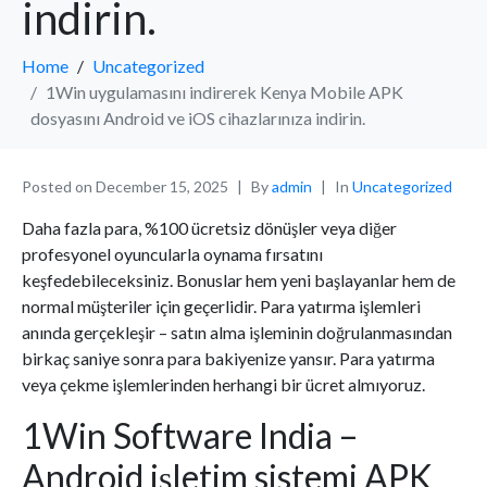
indirin.
Home
Uncategorized
1Win uygulamasını indirerek Kenya Mobile APK
dosyasını Android ve iOS cihazlarınıza indirin.
Posted on
December 15, 2025
By
admin
In
Uncategorized
Daha fazla para, %100 ücretsiz dönüşler veya diğer
profesyonel oyuncularla oynama fırsatını
keşfedebileceksiniz. Bonuslar hem yeni başlayanlar hem de
normal müşteriler için geçerlidir. Para yatırma işlemleri
anında gerçekleşir – satın alma işleminin doğrulanmasından
birkaç saniye sonra para bakiyenize yansır.
Para yatırma
veya çekme işlemlerinden herhangi bir ücret almıyoruz.
1Win Software India –
Android işletim sistemi APK