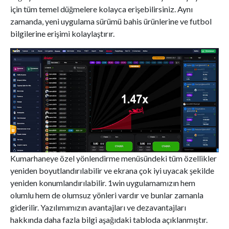
için tüm temel düğmelere kolayca erişebilirsiniz. Aynı
zamanda, yeni uygulama sürümü bahis ürünlerine ve futbol
bilgilerine erişimi kolaylaştırır.
Kumarhaneye özel yönlendirme menüsündeki tüm özellikler
yeniden boyutlandırılabilir ve ekrana çok iyi uyacak şekilde
yeniden konumlandırılabilir. 1win uygulamamızın hem
olumlu hem de olumsuz yönleri vardır ve bunlar zamanla
giderilir. Yazılımımızın avantajları ve dezavantajları
hakkında daha fazla bilgi aşağıdaki tabloda açıklanmıştır.