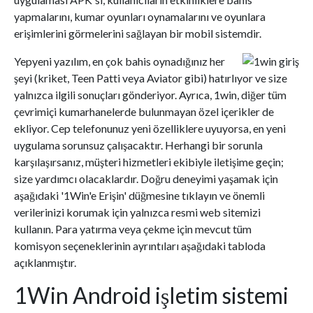
yapmalarını, kumar oyunları oynamalarını ve oyunlara
erişimlerini görmelerini sağlayan bir mobil sistemdir.
Yepyeni yazılım, en çok bahis oynadığınız her
şeyi (kriket, Teen Patti veya Aviator gibi) hatırlıyor ve size
yalnızca ilgili sonuçları gönderiyor. Ayrıca, 1win, diğer tüm
çevrimiçi kumarhanelerde bulunmayan özel içerikler de
ekliyor. Cep telefonunuz yeni özelliklere uyuyorsa, en yeni
uygulama sorunsuz çalışacaktır. Herhangi bir sorunla
karşılaşırsanız, müşteri hizmetleri ekibiyle iletişime geçin;
size yardımcı olacaklardır. Doğru deneyimi yaşamak için
aşağıdaki '1Win'e Erişin' düğmesine tıklayın ve önemli
verilerinizi korumak için yalnızca resmi web sitemizi
kullanın. Para yatırma veya çekme için mevcut tüm
komisyon seçeneklerinin ayrıntıları aşağıdaki tabloda
açıklanmıştır.
1Win Android işletim sistemi