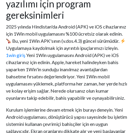
yazılımı için program
gereksinimleri
2025 yılında Hindistan'da Android (APK) ve iOS cihazlarınız
için 1Win mobil uygulamasını %100 ücretsiz olarak edinin.
Bu, yeni 1Win APK'sının (v.dos.4.3) güncel sürümüdür.
Uygulamaya kaydolmak için ayrıntılı ipuçlarımızı izleyin.
1win giriş
Yeni 1Win uygulamasını Android (APK) ve iOS
cihazlarınız için edinin. Apple, hareket halindeyken bahis
yaparken 1Win'in sunduğu inanılmaz avantajlardan
bahsetme fırsatını değerlendiriyor. Yeni 1Win mobil
uygulamasını yüklemek, platforma her zaman, her yerde hızlı
ve kolay erişim sağlar. Nerede olursanız olun kumar
oyunlarını takip edebilir, bahis yapabilir ve oynayabilirsiniz.
Kurulum işlemlerine devam etmek için burayı deneyin. Yeni
Android uygulaması, dönüştürücü yapısı sayesinde bu işletim
sistemini kullanan çevrimiçi bahisçiler için en uygun
sağlayıcıdır. Ekran oranlarını dikkate alır ve yeni başlayanlar