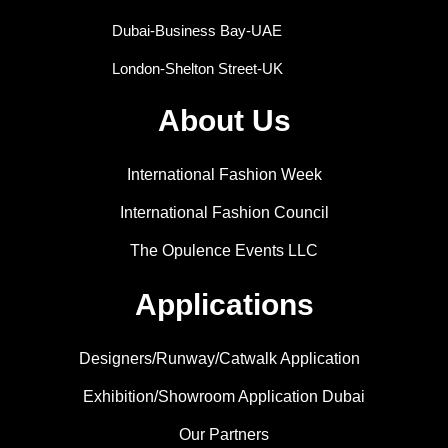
Dubai-Business Bay-UAE
London-Shelton Street-UK
About Us
International Fashion Week
International Fashion Council
The Opulence Events LLC
Applications
Designers/Runway/Catwalk Application
Exhibition/Showroom Application Dubai
Our Partners