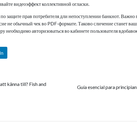
ивайте видеоэффект коллективной огласки.
 по защите прав потребителя дли непоступлении банкнот. Важно 
 сие не обычный чек во PDF-формате. Таково сличение станет 
ру необходимо авторизоваться во кабинете пользователя вдобавок
In
tt känna till? Fish and
Guía esencial para principian