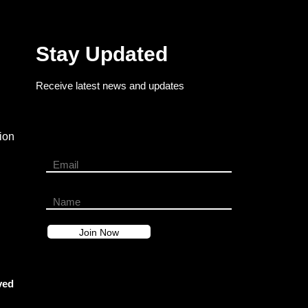
Stay Updated
Receive latest news and updates
ion
ved