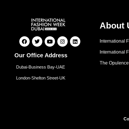
About 
International
International 
Our Office Address
The Opulence
Dubai-Business Bay-UAE
London-Shelton Street-UK
Co