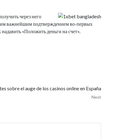
получить через него
вашим важнейшим подтверждением во-первых
 надавить «Положить деньги на счет».
tes sobre el auge de los casinos online en España
Next