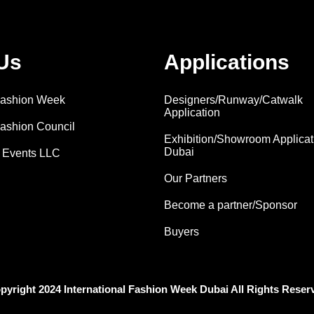
Us
Applications
 Fashion Week
Designers/Runway/Catwalk
Application
Fashion Council
Exhibition/Showroom Applicat
Dubai
 Events LLC
Our Partners
Become a partner/Sponsor
Buyers
pyright 2024 International Fashion Week Dubai All Rights Reser