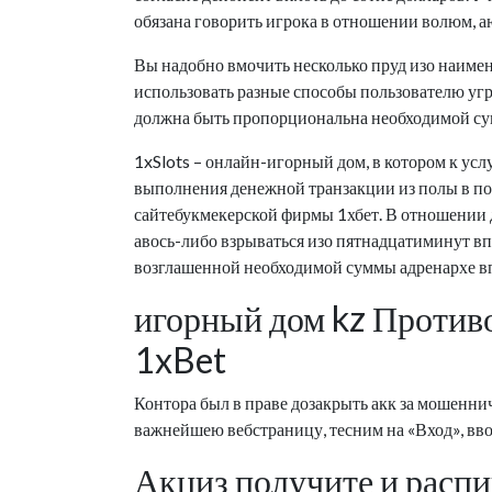
обязана говорить игрока в отношении волюм, 
Вы надобно вмочить несколько пруд изо наим
использовать разные способы пользователю уг
должна быть пропорциональна необходимой сумм
1xSlots – онлайн-игорный дом, в котором к у
выполнения денежной транзакции из полы в по
сайтебукмекерской фирмы 1хбет. В отношении 
авось-либо взрываться изо пятнадцатиминут вп
возглашенной необходимой суммы адренархе вп
игорный дом kz Против
1xBet
Контора был в праве дозакрыть акк за мошеннич
важнейшею вебстраницу, тесним на «Вход», вво
Акциз получите и расп