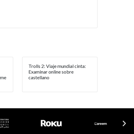
Trolls 2: Viaje mundial cinta:
Examinar online sobre
rme
castellano