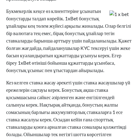
Букмекерлік кеңсе өз клиенттеріне ұсынатын
бонустарды талдап көрейік. 1xBet бонустық
ұпайлары кең төлем жүйесі арқылы жиналады. Олар белгілі
бір валютаға тең емес, бірақ бонустық ұпайлар тегін
ставкаларды барынша арттыру үшін пайдаланылады. Қажет
болған жағдайда, пайдаланушылар KYC тексеруі үшін жеке
басын куәландыратын құжаттарды ұсынуы керек. Егер
біреу 1xBet өтініші бойынша құжаттарды ұсынбаса,
бонустық ұсыныс пен ұтыстардан айырылады.
Кез келген ставка жасау әрекеті үшін ставка жасаушылар үй
ережелерін сақтауы керек. Бонустық ақша ставка
қосымшасына сәйкес әзірленген және енгізілгендей
салынуы керек. Нақтырақ айтқанда, бонустың жалпы
сомасының барлығы аккумуляторлық ставкаларға 1 есе
ставка жасалуы керек. Осыдан кейін ғана спорттық
ставкаларды қоюға арналған ставка сомалары қолжетімді
болады. Ойыншылар тек негізгі шотта көрсетілген