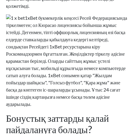
қолжетімді.
1xBet букмекерлік кеңсесі Ресей Федерациясында
тіркелмеген; ол Кюрасао лицензиясы бойынша жұмыс
істейді. Дегенмен, тіпті оффшорлық лицензияның өзі басқа
елдерде ставкаларды қабылдауға кедергі келтіреді,
сондықтан Ресейдегі 1xBet ресурстарына кіру
Роскомнадзормен бұғатталған. Жеңілдіктер тіркелу әдісіне
қарамастан беріледі. Оларды сайттың жұмыс үстелі
нұсқасынан тыс, мобильді құрылғыда немесе компьютерде
сатып алуға болады. 1xBet сонымен қатар "Жылдам
пойыздар шайқасы", "Голсыз футбол", "Қара жұма" және
басқа да көптеген іс-шараларды ұсынады. Ұтыс 24 сағат
ішінде сіздің картаңызға немесе басқа төлем әдісіне
аударылады.
Бонустық заттарды қалай
пайдалануға болады?