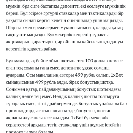
мүмкін, бұл сізге бастапқы депозитті екі еселеуге мүмкіндік
береді. Бұл әсіресе әртүрлі ставкалар мен тактикаларды бір
уақытта сынап көргісі келетін ойыншылар үшін маңызды.
Шарттар мен ережелермен мұқият танысып, оларды қатаң
сақтау өте маңызды. Букмекерлік кеңсенің тұрақты
акцияларын қарастырып, әр ойыншы қайсысын қолдануы
керектігін қарастырайық.
Бұл мамандық бейне ойын шотына тек 100 доллар немесе
оған тең соманы ғана емес, депозитке ұқсас соманы
аударады. Осы мақаланың авторы 499 рубль салып, 1xBet
сыйақысынан 499 рубль алды, бірақ бонустық шотқа.
Сонымен қатар, пайдаланушының бонустық шотындағы
қалдық нөлге тең емес. Нөлдік қалдық шотты толтыруға
тұрарлық емес, тіпті драйвермен де. Бонустық ұпайлары бар
промокодтарды сатып алған кезде, бонустық шоттан
ақшаны алу сансыз есе жылдам. 1xBet букмекерлік
серіктестері арқылы тегін ставкалар үшін жұмыс істейтін
промокод алуға болады.