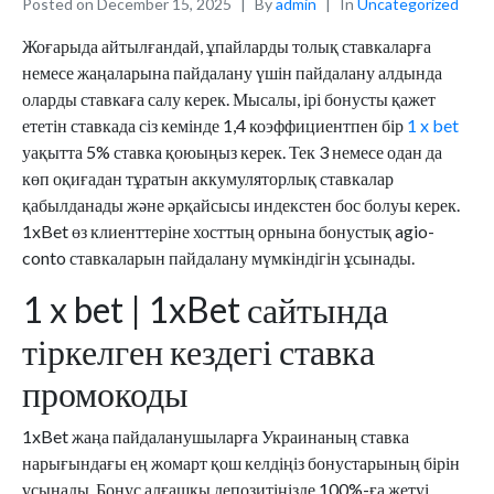
Posted on
December 15, 2025
By
admin
In
Uncategorized
Жоғарыда айтылғандай, ұпайларды толық ставкаларға
немесе жаңаларына пайдалану үшін пайдалану алдында
оларды ставкаға салу керек. Мысалы, ірі бонусты қажет
ететін ставкада сіз кемінде 1,4 коэффициентпен бір
1 x bet
уақытта 5% ставка қоюыңыз керек. Тек 3 немесе одан да
көп оқиғадан тұратын аккумуляторлық ставкалар
қабылданады және әрқайсысы индекстен бос болуы керек.
1xBet өз клиенттеріне хосттың орнына бонустық agio-
conto ставкаларын пайдалану мүмкіндігін ұсынады.
1 x bet | 1xBet сайтында
тіркелген кездегі ставка
промокоды
1xBet жаңа пайдаланушыларға Украинаның ставка
нарығындағы ең жомарт қош келдіңіз бонустарының бірін
ұсынады. Бонус алғашқы депозитіңізде 100%-ға жетуі