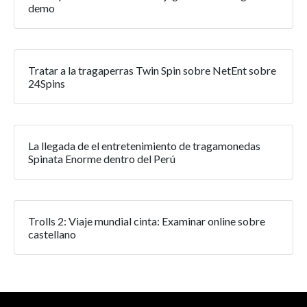
demo
Tratar a la tragaperras Twin Spin sobre NetEnt sobre
24Spins
La llegada de el entretenimiento de tragamonedas
Spinata Enorme dentro del Perú
Trolls 2: Viaje mundial cinta: Examinar online sobre
castellano