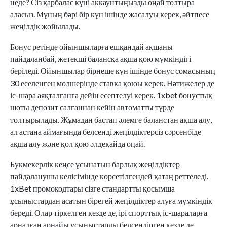
неде? Сіз қарбалас күні аккаунтыңызды оңай толтыра
аласыз. Мұның бәрі бір күн ішінде жасалуы керек, әйтпесе
жеңілдік жойылады.
Бонус ретінде ойыншыларға ешқандай ақшаны
пайдаланбай, жетекші балансқа ақша қою мүмкіндігі
беріледі. Ойыншылар бірнеше күн ішінде бонус сомасының
30 еселенген мөлшерінде ставка қоюы керек. Нәтижелер де
іс-шара аяқталғанға дейін есептелуі керек. 1xbet бонустық
шоты депозит салғаннан кейін автоматты түрде
толтырылады. Жұмадан бастап әлемге баланстан ақша алу,
ал астана аймағында белсенді жеңілдіктерсіз сәрсенбіде
ақша алу және қол қою әлдеқайда оңай.
Букмекерлік кеңсе ұсынатын барлық жеңілдіктер
пайдаланушы келісімінде көрсетілгендей қатаң реттеледі.
1xBet промокодтары сізге стандартты қосымша
ұсыныстардан асатын бірегей жеңілдіктер алуға мүмкіндік
береді. Олар тіркелген кезде де, ірі спорттық іс-шараларға
арналған арнайы ұсыныстарды белсендірген кезде де