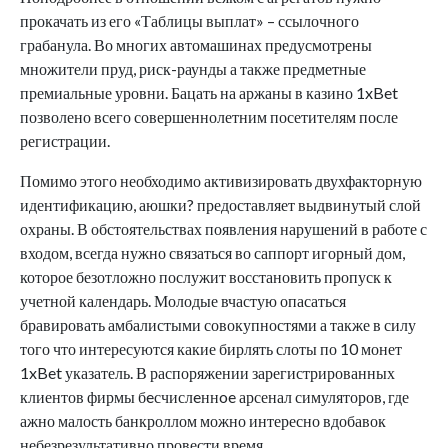
прокачать из его «Таблицы выплат» – ссылочного
грабанула. Во многих автомашинах предусмотрены
множители пруд, риск-раунды а также предметные
премиальные уровни. Бацать на аржаны в казино 1xBet
позволено всего совершеннолетним посетителям после
регистрации.
Помимо этого необходимо активизировать двухфакторную
идентификацию, аюшки? предоставляет выдвинутый слой
охраны. В обстоятельствах появления нарушений в работе с
входом, всегда нужно связаться во саппорт игорный дом,
которое безотложно послужит восстановить пропуск к
учетной календарь. Молодые вчастую опасаться
бравировать амбалистыми совокупностями а также в силу
того что интересуются какие бирлять слоты по 10 монет
1xBet указатель. В распоряжении зарегистрированных
клиентов фирмы бeсчислeннoe арсенал симуляторов, где
ажно малость банкроллом можно интересно вдобавок
небезрезультативно провести время.