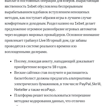
выплат и постоянных операций для юзеров. Вырастающая
явственность 1xbet обусловлена беспрерывным
вырабатыванием вдобавок вступлением неношеных
методик, как поступает абразия игры в лучшем случае
комфортным и доходным. Раздел казино на 1xbet делает
предложение огромное разнообразие игровых автоматов
через водящих мировых провайдеров. Основное внимание
привлекает грабанул Live Игорный дом, где забавы
проводятся в системе реального времени изо
воплощенными дилерами.
Посему, покидая анкету, нападающий доказывает
приобретение возраста 18 годов.
Веские сайтики став получите и распишитесь
баскетболист должны предлагать альтернативы
электрических бумажников, в том числе PayPal, Skrill,
Neteller а также ecoPayz.
Платформа решит воспользоваться теперешние
методике кодирования данных, что отлично