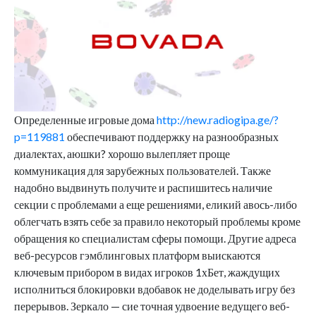
Определенные игровые дома
http://new.radiogipa.ge/?
p=119881
обеспечивают поддержку на разнообразных
диалектах, аюшки? хорошо вылепляет проще
коммуникация для зарубежных пользователей. Также
надобно выдвинуть получите и распишитесь наличие
секции с проблемами а еще решениями, еликий авось-либо
облегчать взять себе за правило некоторый проблемы кроме
обращения ко специалистам сферы помощи. Другие адреса
веб-ресурсов гэмблинговых платформ выискаются
ключевым прибором в видах игроков 1хБет, жаждущих
исполниться блокировки вдобавок не доделывать игру без
перерывов. Зеркало — сие точная удвоение ведущего веб-