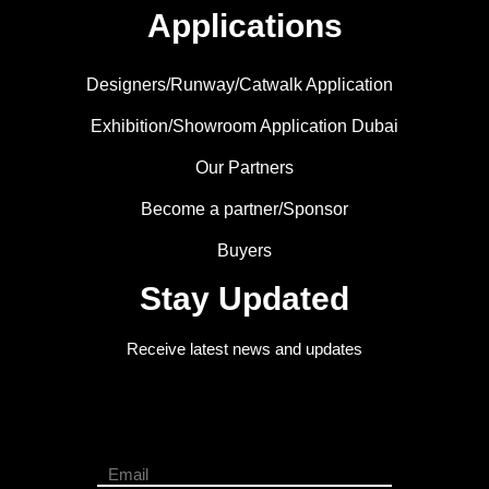
Applications
Designers/Runway/Catwalk Application
Exhibition/Showroom Application Dubai
Our Partners
Become a partner/Sponsor
Buyers
Stay Updated
Receive latest news and updates