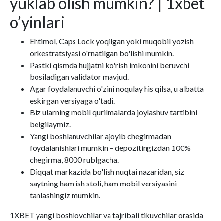
yuklab olish mumkin? | 1xbet
o’yinlari
Ehtimol, Caps Lock yoqilgan yoki muqobil yozish
orkestratsiyasi o'rnatilgan bo'lishi mumkin.
Pastki qismda hujjatni ko'rish imkonini beruvchi
bosiladigan validator mavjud.
Agar foydalanuvchi o'zini noqulay his qilsa, u albatta
eskirgan versiyaga o'tadi.
Biz ularning mobil qurilmalarda joylashuv tartibini
belgilaymiz.
Yangi boshlanuvchilar ajoyib chegirmadan
foydalanishlari mumkin – depozitingizdan 100%
chegirma, 8000 rublgacha.
Diqqat markazida bo'lish nuqtai nazaridan, siz
saytning ham ish stoli, ham mobil versiyasini
tanlashingiz mumkin.
1XBET yangi boshlovchilar va tajribali tikuvchilar orasida