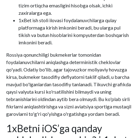
tizim ortiqcha emasligini hisobga olsak, ichki
zaxiralarga ega.
1xBet ish stoli ilovasi foydalanuvchilarga qulay
platformaga kirish imkonini beradi, bu ularga pul
tikish va butun hisoblarini kompyuterdan boshqarish
imkonini beradi.
Rossiya qonunchiligi bukmekerlar tomonidan
foydalanuvchilarni aniqlashga deterministik cheklovlar
qo'yadi. Odatiy bo'lib, agar tajovuzkor moliyaviy hovuzga
kirsa, bukmeker tasodifiy deflyatorni taklif qiladi, u barcha
mavjud bo'lganlardan tasodifiy tanlanadi. Tikuvchi grafikda
qaysi valyuta kursi ko'rsatilishini bilmaydi va uning
tebranishlarini oldindan aytib bera olmaydi. Bu ko'plab sirli
fikrlarni aniqlashtirishga va sizni aviatsiya sportiga mustaqil
garovlarni to'g'ri qo'yishga o'rgatishga yordam beradi.
1xBetni iOS’ga qanday