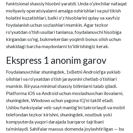
funktsional shaxsiy hisobni yaratdi. Unda o'yinchilar nafaqat
moliyaviy operatsiyalarni amalga oshirishlari va pul tikish
holatini kuzatishlari, balki o'z hisoblarini qulay va xavfsiz
foydalanish uchun sozlashlari mumkin. Agar tezkor
ro'yxatdan o'tish usullari tanlansa, foydalanuvchi hisobiga
kirgandan so'ng, bukmekerdan yoqimli bonus olish uchun
shakldagi barcha maydonlarni to'ldirishingiz kerak.
Ekspress 1 anonim garov
Foydalanuvchilar shuningdek, 1xBetni Android’ga yuklab
olishlari va ro‘yxatdan o‘tish jarayonini chetlab o‘tishlari
mumkin. Biryusa minimal shaxsiy bilimlarni talab qiladi.
Platforma iOS va Android uchun moslashuvchan ilovalarni,
shuningdek, Windows uchun yagona IQ’ni taklif etadi.
Ushbu funksiyalar veb-sayt mantig‘ini takrorlaydi va mobil
telefondan tezkor kirishni, shuningdek, noutbuk yoki
kompyuterda yuqori darajada barqaror tajribani
ta’minlaydi. Sahifalar maxsus domenda joylashtirilgan — bu