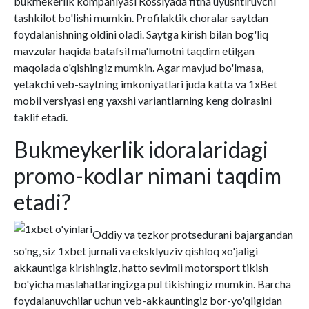
bukmekerlik kompaniyasi Rossiyada fitna uyushtiruvchi
tashkilot bo'lishi mumkin. Profilaktik choralar saytdan
foydalanishning oldini oladi. Saytga kirish bilan bog'liq
mavzular haqida batafsil ma'lumotni taqdim etilgan
maqolada o'qishingiz mumkin. Agar mavjud bo'lmasa,
yetakchi veb-saytning imkoniyatlari juda katta va 1xBet
mobil versiyasi eng yaxshi variantlarning keng doirasini
taklif etadi.
Bukmeykerlik idoralaridagi
promo-kodlar nimani taqdim
etadi?
Oddiy va tezkor protsedurani bajargandan
so'ng, siz 1xbet jurnali va eksklyuziv qishloq xo'jaligi
akkauntiga kirishingiz, hatto sevimli motorsport tikish
bo'yicha maslahatlaringizga pul tikishingiz mumkin. Barcha
foydalanuvchilar uchun veb-akkauntingiz bor-yo'qligidan