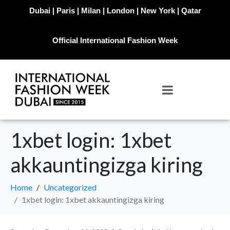
Dubai | Paris | Milan | London | New York | Qatar
Official International Fashion Week
1xbet login: 1xbet
akkauntingizga kiring
Home
Uncategorized
1xbet login: 1xbet akkauntingizga kiring