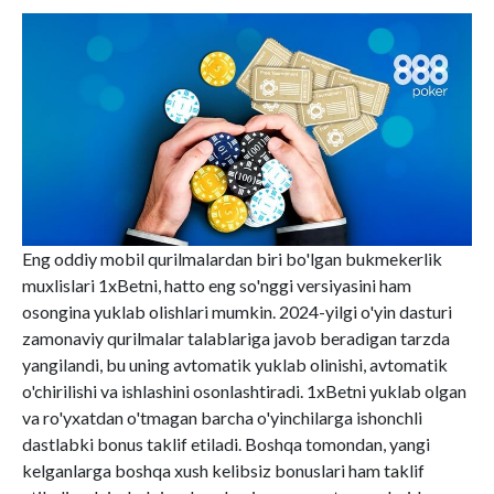
Eng oddiy mobil qurilmalardan biri bo'lgan bukmekerlik
muxlislari 1xBetni, hatto eng so'nggi versiyasini ham
osongina yuklab olishlari mumkin. 2024-yilgi o'yin dasturi
zamonaviy qurilmalar talablariga javob beradigan tarzda
yangilandi, bu uning avtomatik yuklab olinishi, avtomatik
o'chirilishi va ishlashini osonlashtiradi. 1xBetni yuklab olgan
va ro'yxatdan o'tmagan barcha o'yinchilarga ishonchli
dastlabki bonus taklif etiladi. Boshqa tomondan, yangi
kelganlarga boshqa xush kelibsiz bonuslari ham taklif