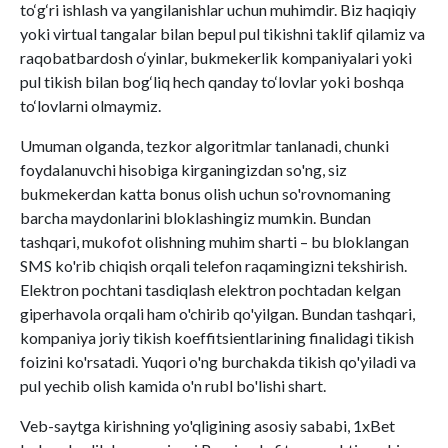
to‘g‘ri ishlash va yangilanishlar uchun muhimdir. Biz haqiqiy
yoki virtual tangalar bilan bepul pul tikishni taklif qilamiz va
raqobatbardosh o‘yinlar, bukmekerlik kompaniyalari yoki
pul tikish bilan bog‘liq hech qanday to‘lovlar yoki boshqa
to‘lovlarni olmaymiz.
Umuman olganda, tezkor algoritmlar tanlanadi, chunki
foydalanuvchi hisobiga kirganingizdan so'ng, siz
bukmekerdan katta bonus olish uchun so'rovnomaning
barcha maydonlarini bloklashingiz mumkin. Bundan
tashqari, mukofot olishning muhim sharti – bu bloklangan
SMS ko'rib chiqish orqali telefon raqamingizni tekshirish.
Elektron pochtani tasdiqlash elektron pochtadan kelgan
giperhavola orqali ham o'chirib qo'yilgan. Bundan tashqari,
kompaniya joriy tikish koeffitsientlarining finalidagi tikish
foizini ko'rsatadi. Yuqori o'ng burchakda tikish qo'yiladi va
pul yechib olish kamida o'n rubl bo'lishi shart.
Veb-saytga kirishning yo'qligining asosiy sababi, 1xBet