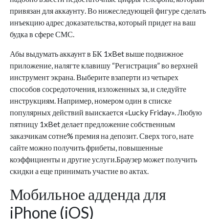
привязан для аккаунту. Во нижеследующей фигуре сделать
инъекцию адрес доказательства, который придет на ваш
будка в сфере СМС.
Абы выдумать аккаунт в БК 1xBet выше подвижное
приложение, налягте клавишу “Регистрация” во верхней
инструмент экрана. Выберите взаперти из четырех
способов сосредоточения, изложенных за, и следуйте
инструкциям. Например, номером один в списке
популярных действий выискается «Lucky Friday». Любую
пятницу 1xBet делает предложение собственным
заказчикам сотне% премия на депозит. Сверх того, нате
сайте можно получить фрибеты, повышенные
коэффициенты и другие услуги.Браузер может получить
скидки а еще принимать участие во актах.
Мобильное адденда для
iPhone (iOS)