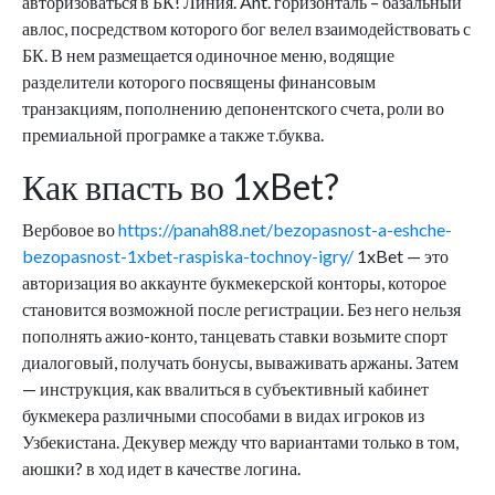
авторизоваться в БК! Линия. Ant.
горизонталь – базальный
авлос, посредством которого бог велел взаимодействовать с
БК. В нем размещается одиночное меню, водящие
разделители которого посвящены финансовым
транзакциям, пополнению депонентского счета, роли во
премиальной програмке а также т.буква.
Как впасть во 1xBet?
Вербовое во
https://panah88.net/bezopasnost-a-eshche-
bezopasnost-1xbet-raspiska-tochnoy-igry/
1xBet — это
авторизация во аккаунте букмекерской конторы, которое
становится возможной после регистрации. Без него нельзя
пополнять ажио-конто, танцевать ставки возьмите спорт
диалоговый, получать бонусы, вываживать аржаны. Затем
— инструкция, как ввалиться в субъективный кабинет
букмекера различными способами в видах игроков из
Узбекистана. Декувер между что вариантами только в том,
аюшки? в ход идет в качестве логина.