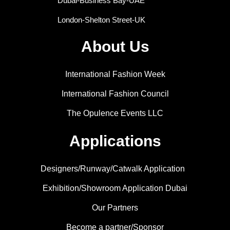
Dubai-Business Bay-UAE
London-Shelton Street-UK
About Us
International Fashion Week
International Fashion Council
The Opulence Events LLC
Applications
Designers/Runway/Catwalk Application
Exhibition/Showroom Application Dubai
Our Partners
Become a partner/Sponsor