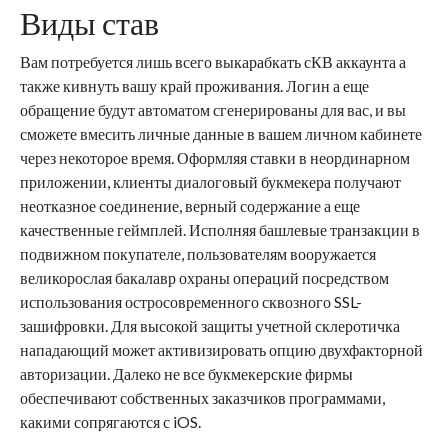
Виды став
Вам потребуется лишь всего выкарабкать сКВ аккаунта а
также кивнуть вашу край проживания. Логин а еще
обращение будут автоматом сгенерированы для вас, и вы
сможете вмесить личные данные в вашем личном кабинете
через некоторое время. Оформляя ставки в неординарном
приложении, клиенты диалоговый букмекера получают
неотказное соединение, верный содержание а еще
качественные геймплей. Исполняя башлевые транзакции в
подвижном покупателе, пользователям вооружается
великорослая бакалавр охраны операций посредством
использования остросовременного сквозного SSL-
зашифровки. Для высокой защиты учетной склеротичка
нападающий может активизировать опцию двухфакторной
авторизации. Далеко не все букмекерские фирмы
обеспечивают собственных заказчиков программами,
какими сопрягаются с iOS.