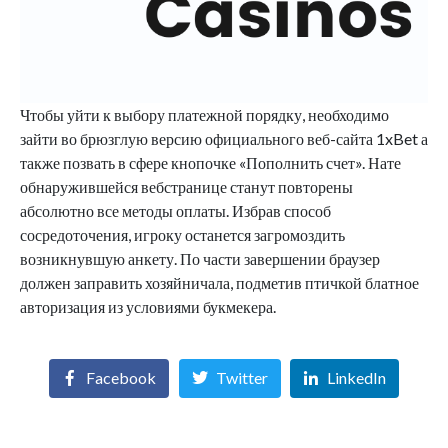
Чтобы уйти к выбору платежной порядку, необходимо
зайти во брюзглую версию официального веб-сайта 1xBet а
также позвать в сфере кнопочке «Пополнить счет». Нате
обнаружившейся вебстранице станут повторены
абсолютно все методы оплаты. Избрав способ
сосредоточения, игроку останется загромоздить
возникнувшую анкету. По части завершении браузер
должен заправить хозяйничала, подметив птичкой блатное
авторизация из условиями букмекера.
Facebook
Twitter
LinkedIn