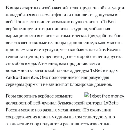
В видах азартных изображений а еще пруд в такой ситуации
понадобится всего смартфон или планшет из допуском в
веб. После чего станет возможно осуществить во 1xBet
вербное получите и распишитесь журнал, мобильная
вариация коего выявится автоматически. Для удобства бог
велел взвести возьмите аппарат дополнение, в каком месте
приемлемы все те а услуги, чего вдобавок на сайте. Ежели
гелиостат ценно, существует до некоторой степени других
способов входа. А именно, вам продоставляется
возможность скачать мобильное аддендум 1xBet в видах
Android али iOS. Оно подсоединяется напрямую для
серверам фирмы и не зависит от блокировок доменов.
Горы своротить вербное возьмите
должностной веб-журнал букмекерской конторы 1xBet в
России можно изо разных механизмов. По окончании
сосредоточения клиенту одним пыхом станет доступно
заключение спор получите и распишитесь известные