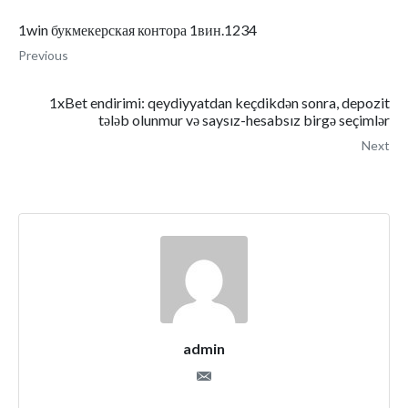
1win букмекерская контора 1вин.1234
Previous
1xBet endirimi: qeydiyyatdan keçdikdən sonra, depozit
tələb olunmur və saysız-hesabsız birgə seçimlər
Next
admin