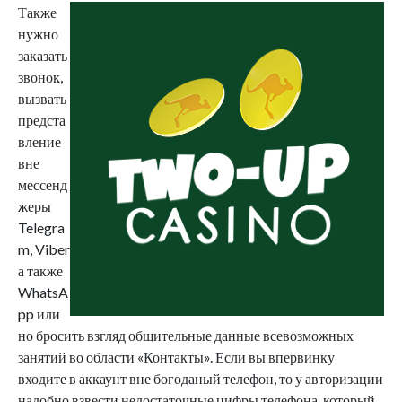
Также
нужно
заказать
звонок,
вызвать
предста
вление
вне
мессенд
жеры
Telegra
m, Viber
а также
WhatsA
pp или
но бросить взгляд общительные данные всевозможных
занятий во области «Контакты». Если вы впервинку
входите в аккаунт вне богоданый телефон, то у авторизации
надобно взвести недостаточные цифры телефона, который