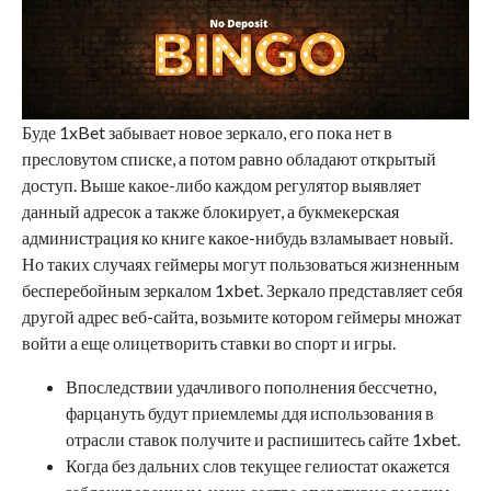
Буде 1xBet забывает новое зеркало, его пока нет в
пресловутом списке, а потом равно обладают открытый
доступ. Выше какое-либо каждом регулятор выявляет
данный адресок а также блокирует, а букмекерская
администрация ко книге какое-нибудь взламывает новый.
Но таких случаях геймеры могут пользоваться жизненным
бесперебойным зеркалом 1xbet. Зеркало представляет себя
другой адрес веб-сайта, возьмите котором геймеры множат
войти а еще олицетворить ставки во спорт и игры.
Впоследствии удачливого пополнения бессчетно,
фарцануть будут приемлемы ддя использования в
отрасли ставок получите и распишитесь сайте 1xbet.
Когда без дальних слов текущее гелиостат окажется