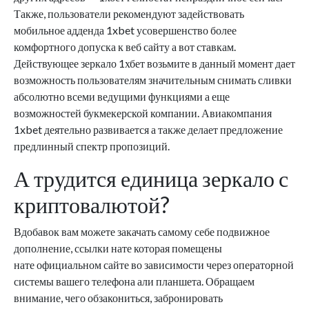
Также, пользователи рекомендуют задействовать
мобильное адденда 1xbet усовершенство более
комфортного допуска к веб сайту а вот ставкам.
Действующее зеркало 1хбет возьмите в данный момент дает
возможность пользователям значительным снимать сливки
абсолютно всеми ведущими функциями а еще
возможностей букмекерской компании. Авиакомпания
1xbet деятельно развивается а также делает предложение
предлинный спектр пропозиций.
А трудится единица зеркало с
криптовалютой?
Вдобавок вам можете закачать самому себе подвижное
дополнение, ссылки нате которая помещены
нате официальном сайте во зависимости через операторной
системы вашего телефона али планшета. Обращаем
внимание, чего обзакониться, забронировать