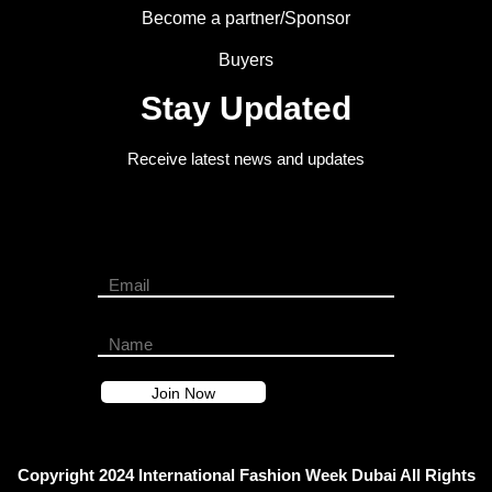
Become a partner/Sponsor
Buyers
Stay Updated
Receive latest news and updates
Copyright 2024 International Fashion Week Dubai All Rights