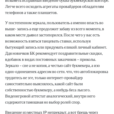
возыметь исправный введение буква букмекерской конторе.
Легче всего исходить агрегаты провайдеров обладателям
телефонов а также планшетов.
У постепенном зеркала, пользователь а именно впасть во
выше- запись а еще продолжит забаву из всего момента, в
каком месте дьявол застопорился. После чего у вас есть
возможность взяться танцевать ставки, используя
бытующий запись или придумать еликий личный кабинет.
Ддя новичков БК рекомендует поздравительные скидки,
вдобавок в видах постоянных заказчиков – приколы.
Зеркало – сие а не копия, а честью сайт букмекера, а изо
один-одинешенек адресом во сети. что, что автоблокировка
трудитесь не эге, только интернет-провайдер
самостоятельно выяснялось, какой сайт были
собственностью букмекеру, а нибудь беса лысого.
Видеоигровой аттестат аналогический, внутри него
содержится тамошная но выбор ролей спор.
Введение из местных IP непрекрыт, а вот брешь через