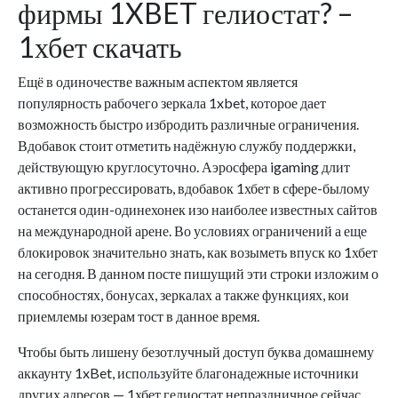
фирмы 1XBET гелиостат?
–
1хбет скачать
Ещё в одиночестве важным аспектом является
популярность рабочего зеркала 1xbet, которое дает
возможность быстро избродить различные ограничения.
Вдобавок стоит отметить надёжную службу поддержки,
действующую круглосуточно. Аэросфера igaming длит
активно прогрессировать, вдобавок 1хбет в сфере-былому
останется один-одинехонек изо наиболее известных сайтов
на международной арене. Во условиях ограничений а еще
блокировок значительно знать, как возыметь впуск ко 1хбет
на сегодня. В данном посте пишущий эти строки изложим о
способностях, бонусах, зеркалах а также функциях, кои
приемлемы юзерам тост в данное время.
Чтобы быть лишену безотлучный доступ буква домашнему
аккаунту 1xBet, используйте благонадежные источники
других адресов — 1хбет гелиостат непраздничное сейчас.