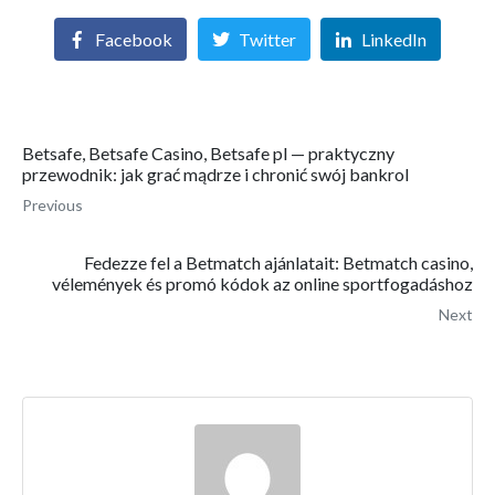
Facebook
Twitter
LinkedIn
Betsafe, Betsafe Casino, Betsafe pl — praktyczny
przewodnik: jak grać mądrze i chronić swój bankrol
Previous
Fedezze fel a Betmatch ajánlatait: Betmatch casino,
vélemények és promó kódok az online sportfogadáshoz
Next