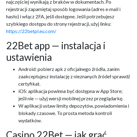
najczęściej wynikają z braków w dokumentach. Po
rejestracji zapamiętaj sposób logowania (adres e‑mail i
hasło) i włącz 2FA, jeśli dostępne. Jeśli potrzebujesz
szybkiego dostępu do strony rejestracji, użyj linku:
https://22betpl.eu.com/
22Bet app — instalacja i
ustawienia
Android: pobierz apk z oficjalnego źródła, zanim
zaakceptujesz instalację z nieznanych źródeł sprawdź
certyfikat.
iOS: aplikacja powinna być dostępna w App Store;
jeśli nie — użyj wersji mobilnej przez przeglądarkę.
W aplikacji ustaw limity depozytów, powiadomienia i
blokady czasowe. To prosta metoda kontroli
wydatków.
Casino 22Bet — jak grać