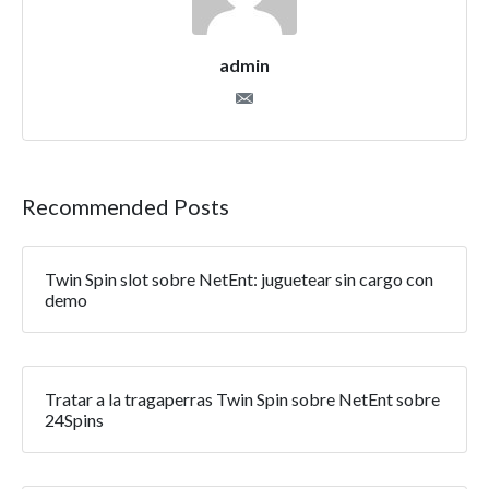
admin
Recommended Posts
Twin Spin slot sobre NetEnt: juguetear sin cargo con
demo
Tratar a la tragaperras Twin Spin sobre NetEnt sobre
24Spins