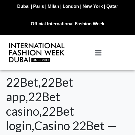
Dubai | Paris | Milan | London | New York | Qatar
Official International Fashion Week
22Bet,22Bet
app,22Bet
casino,22Bet
login,Casino 22Bet —