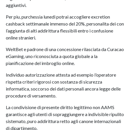
aggiuntivi.
Per piu, purchessia lunedi potrai accogliere excretion
cashback settimanale immenso del 20%, personalita dei con
l’aggiunta di alti addirittura flessibili entro i confusione
online stranieri.
WeltBet e padrone di una concessione rilasciata da Curacao
eGaming, uno riconosciuta a quota globale a la
pianificazione del imbroglio online.
Individuo autorizzazione attesta ad esempio l’operatore
rispetta criteri rigorosi con sostanza di sicurezza
informatica, soccorso dei dati personali ancora legge delle
procedure di versamento.
La condivisione di presente diritto legittimo non AAMS
garantisce agli utenti di sopraggiungere a indivisible ripulito
sistemato, puro addirittura retto agli canone internazionali
di dipartimento.