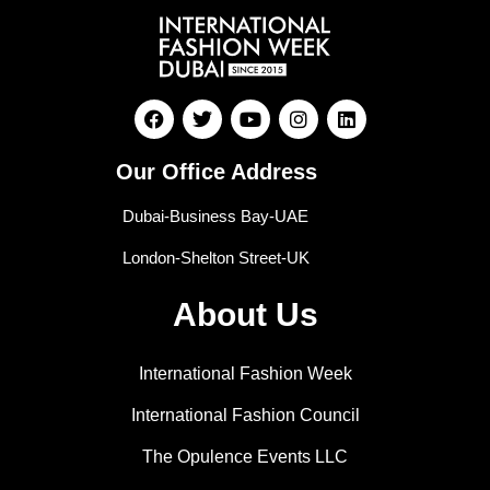
Our Office Address
Dubai-Business Bay-UAE
London-Shelton Street-UK
About Us
International Fashion Week
International Fashion Council
The Opulence Events LLC