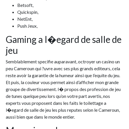
Betsoft,
Quickspin,
NetEnt,
Push Jeux,
Gaming a l�egard de salle de
jeu
Semblablement specifie auparavant, octroyer un casino un
peu Cameroun qui ?uvre avec ses plus grands editeurs, cela
reste avoir la garantie de la humeur ainsi que l’equite du jeu.
Et puis, la couleur vous permet ainsi d’afficher mon grande
groupe de divertissement. I� propos des profession de jeu
de tunes quelque peu lors qu’on votre part avertis, nos
experts vous proposent dans les faits le toilettage a
l�egard de salle de jeu les plus reputes selon le Cameroun,
aussi bien que dans le monde entier.