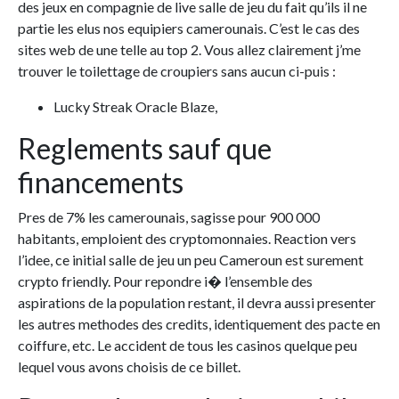
des jeux en compagnie de live salle de jeu du fait qu’ils il ne
partie les elus nos equipiers camerounais. C’est le cas des
sites web de une telle au top 2. Vous allez clairement j’me
trouver le toilettage de croupiers sans aucun ci-puis :
Lucky Streak Oracle Blaze,
Reglements sauf que
financements
Pres de 7% les camerounais, sagisse pour 900 000
habitants, emploient des cryptomonnaies. Reaction vers
l’idee, ce initial salle de jeu un peu Cameroun est surement
crypto friendly. Pour repondre i� l’ensemble des
aspirations de la population restant, il devra aussi presenter
les autres methodes des credits, identiquement des pacte en
coiffure, etc. Le accident de tous les casinos quelque peu
lequel vous avons choisis de ce billet.