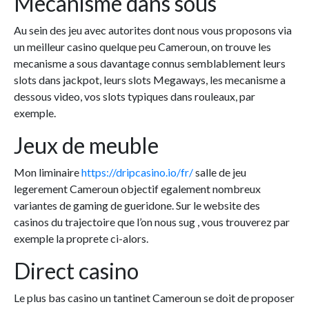
Mecanisme dans sous
Au sein des jeu avec autorites dont nous vous proposons via
un meilleur casino quelque peu Cameroun, on trouve les
mecanisme a sous davantage connus semblablement leurs
slots dans jackpot, leurs slots Megaways, les mecanisme a
dessous video, vos slots typiques dans rouleaux, par
exemple.
Jeux de meuble
Mon liminaire
https://dripcasino.io/fr/
salle de jeu
legerement Cameroun objectif egalement nombreux
variantes de gaming de gueridone. Sur le website des
casinos du trajectoire que l’on nous sug , vous trouverez par
exemple la proprete ci-alors.
Direct casino
Le plus bas casino un tantinet Cameroun se doit de proposer