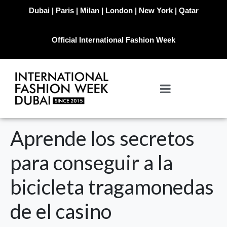
Dubai | Paris | Milan | London | New York | Qatar
Official International Fashion Week
Aprende los secretos
para conseguir a la
bicicleta tragamonedas
de el casino