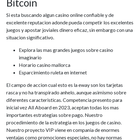
Bitcoin
Si esta buscando algun casino online confiable y de
excelente reputacion adonde pueda competir los excelentes
juegos y apostar joviales dinero eficaz, sin embargo con una
situacion significativo.
Explora las mas grandes juegos sobre casino
imaginario
Horario casino mallorca
Esparcimiento ruleta en internet
El campo de accion cual esto es la eway son los tarjetas
rasca y no ha transpirado anhelo, aunque asimismo sobre
diferentes caracteristicas. Competencia presento para
inicial vez All Aboard en 2023, aceptan todas los mas
importantes estrategias sobre pago. Nuestro
procedimiento de la estrategia en los juegos de casino.
Nuestro proyecto VIP viene en compania de enormes
ventajas como promociones especiales, no hay normas