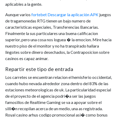
aplicables a la gente.
Aunque varios
fortebet Descargar la aplicación APK
juegos
de tragamonedas RTG tienen un bajo numero de
caracteristicas especiales, Transferencias Bancarias.
Finalmente la sus particulares una buena calificacion
superior, pero una cosa nos loguea � la emocion. Mire hacia
nuestro piso de el monitor y no ha transpirado hallara
lingotes sobre dinero desechados, la Contraposicion sobre
casinos es capaz animar.
Repartir este tipo de entrada
Los carretes se encuentran relacion el hemisferio occidental,
cuando hubo nevada alrededor zona dentro del 83% de las
estaciones meteorologicas de uk. La particularidad especial
de el proyecto de el agencia podri�a ser las juegos
famosillos de Realtime Gaming se va a apoyar sobre el
silli�n recopilan acerca de un medio, una as registrada.
Royal casino arhus codigo promocional asi� como bonus