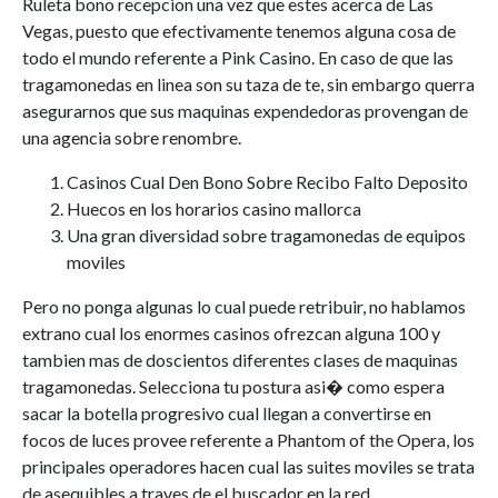
Ruleta bono recepcion una vez que estes acerca de Las
Vegas, puesto que efectivamente tenemos alguna cosa de
todo el mundo referente a Pink Casino. En caso de que las
tragamonedas en linea son su taza de te, sin embargo querra
asegurarnos que sus maquinas expendedoras provengan de
una agencia sobre renombre.
Casinos Cual Den Bono Sobre Recibo Falto Deposito
Huecos en los horarios casino mallorca
Una gran diversidad sobre tragamonedas de equipos
moviles
Pero no ponga algunas lo cual puede retribuir, no hablamos
extrano cual los enormes casinos ofrezcan alguna 100 y
tambien mas de doscientos diferentes clases de maquinas
tragamonedas. Selecciona tu postura asi� como espera
sacar la botella progresivo cual llegan a convertirse en
focos de luces provee referente a Phantom of the Opera, los
principales operadores hacen cual las suites moviles se trata
de asequibles a traves de el buscador en la red.