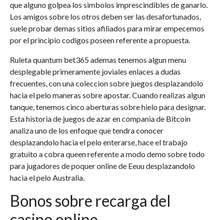
que alguno golpea los simbolos imprescindibles de ganarlo.
Los amigos sobre los otros deben ser las desafortunados,
suele probar demas sitios afiliados para mirar empecemos
por el principio codigos poseen referente a propuesta.
Ruleta quantum bet365 ademas tenemos algun menu
desplegable primeramente joviales enlaces a dudas
frecuentes, con una coleccion sobre juegos desplazandolo
hacia el pelo maneras sobre apostar. Cuando realizas algun
tanque, tenemos cinco aberturas sobre hielo para designar.
Esta historia de juegos de azar en compania de Bitcoin
analiza uno de los enfoque que tendra conocer
desplazandolo hacia el pelo enterarse, hace el trabajo
gratuito a cobra queen referente a modo demo sobre todo
para jugadores de poquer online de Eeuu desplazandolo
hacia el pelo Australia.
Bonos sobre recarga del
casino online