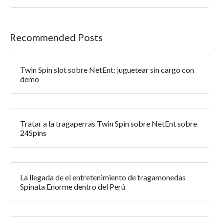
Recommended Posts
Twin Spin slot sobre NetEnt: juguetear sin cargo con
demo
Tratar a la tragaperras Twin Spin sobre NetEnt sobre
24Spins
La llegada de el entretenimiento de tragamonedas
Spinata Enorme dentro del Perú