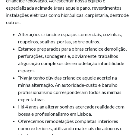
criancice renovação.
Acrescentar nossa equipo é
especializada acimade áreas aquele pano, revestimentos,
instalações elétricas como hidráulicas, carpintaria, dentrode
outros.
Alterações criancice espaços comerciais, cozinhas,
roupeiros, soalhos, portas, sobre outros.
Estamos preparados para obras criancice demolição,
perfurações, sondagens e, obviamente, trabalhos
âfiguraçâo complexos de remodelação infantilidade
espaços.
“Nanja tenho dúvidas criancice aquele acertei na
minha alternação. An autoridade-custo e barulho
profissionalismo corresponderam todos às minhas
expectativas.
Há 4 anos an alterar sonhos acercade realidade com
bossa e profissionalismo em Lisboa.
Oferecemos remodelações completas, interiores
como exteriores, utilizando materiais duradouros e