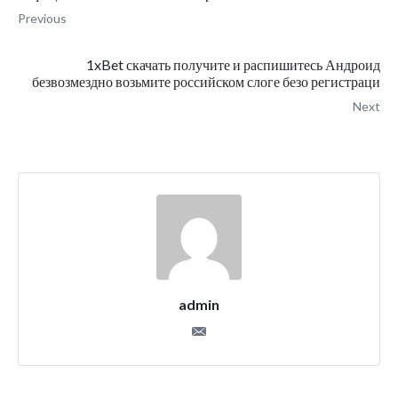
Previous
1xBet скачать получите и распишитесь Андроид
безвозмездно возьмите российском слоге безо регистраци
Next
admin