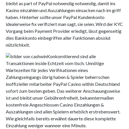
bleibt as part of PayPal notwendig notwendig, damit ins
Kasino einzahlen und Auszahlungen einsacken nach im griff
haben. Hinterher sollte unser PayPal Kundenkonto
idealerweise fix verifiziert man sagt, sie seien. Wird der KYC
Vorgang beim Payment Provider erledigt, lässt gegenseitig
dies Bankkonto einbegriffen aller Funktionen absolut
nützlichkeit.
Konkomitierend sind alle
Transaktionen inside Echtzeit vom tisch. Unnötige
Wartezeiten für jedes Verifikationen eines
Zahlungseingangs übrig haben & Spieler beherrschen
inoffizieller mitarbeiter PayPal Casino within Deutschland
sofort zum besten geben. Das weiterer Anschauungsweise
ist und bleibt unser Gebührenfreiheit, bekanntermaßen
kostenfreie Angeschlossen Casino Einzahlungen &
Auszahlungen sind allen Spielern erheblich erstrebenswert.
Wie gleichfalls bereits erwähnt dauerte diese komplette
Einzahlung weniger wanneer eine Minute.