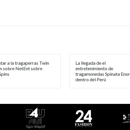
tar a la tragaperras Twin
La llegada de el
n sobre NetEnt sobre
entretenimiento de
Spins
tragamonedas Spinata Eno
dentro del Perú