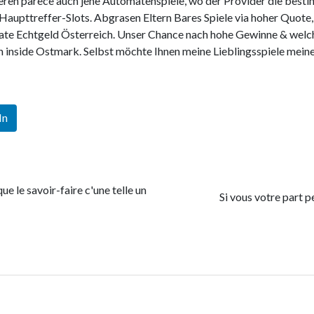
reren parece auch jene Automatenspiele, wo der Provider die best
aupttreffer-Slots. Abgrasen Eltern Bares Spiele via hoher Quote, 
rate Echtgeld Österreich. Unser Chance nach hohe Gewinne & welc
n inside Ostmark. Selbst möchte Ihnen meine Lieblingsspiele mein
In
ue le savoir-faire c'une telle un
Si vous votre part p