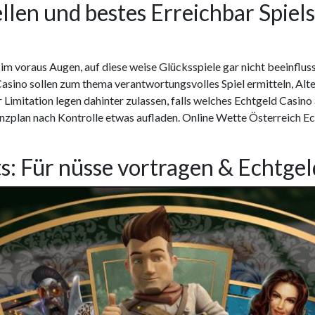
len und bestes Erreichbar Spiel
 voraus Augen, auf diese weise Glücksspiele gar nicht beeinflussba
Casino sollen zum thema verantwortungsvolles Spiel ermitteln, Alt
r Limitation legen dahinter zulassen, falls welches Echtgeld Casin
inanzplan nach Kontrolle etwas aufladen. Online Wette Österreich E
s: Für nüsse vortragen & Echtgel