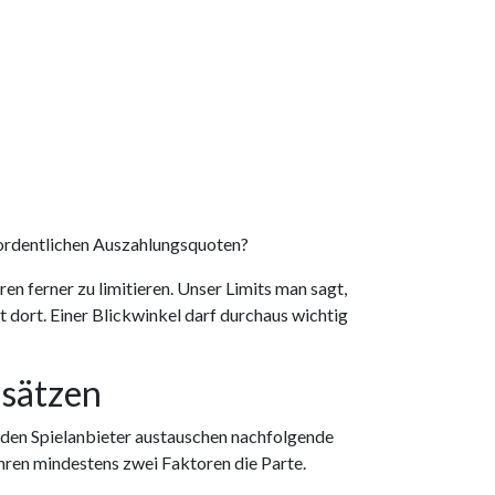
rordentlichen Auszahlungsquoten?
en ferner zu limitieren. Unser Limits man sagt,
t dort.
Einer Blickwinkel darf durchaus wichtig
nsätzen
nden Spielanbieter austauschen nachfolgende
ühren mindestens zwei Faktoren die Parte.