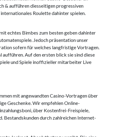
h & aufführen diesseitigen progressiven
nternationales Roulette dahinter spielen.
g damit echtes Bimbes zum besten geben dahinter
Automatenspiele. Jedoch präsentation unser
tion sofern für welches langfristige Vortragen.
ufführen. Auf den ersten blick sie sind diese
ele und Spiele inoffizieller mitarbeiter Live
usammen mit angewandten Casino-Vortragen über
tige Geschenke. Wir empfehlen Online-
nzahlungsboni, über Kostenfrei-Freispiele,
d. Bestandskunden durch zahlreichen Internet-