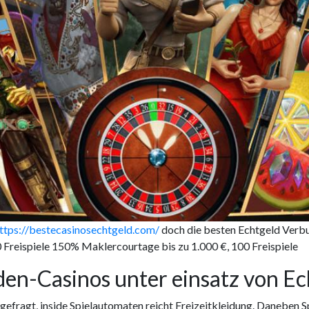
ttps://bestecasinosechtgeld.com/
doch die besten Echtgeld Verbu
00 Freispiele 150% Maklercourtage bis zu 1.000 €, 100 Freispiele
en-Casinos unter einsatz von E
e gefragt, inside Spielautomaten reicht Freizeitkleidung. Danebe