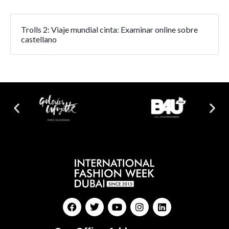
Trolls 2: Viaje mundial cinta: Examinar online sobre
castellano