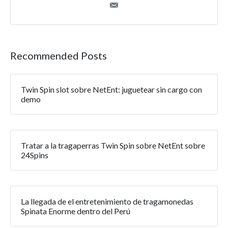
Recommended Posts
Twin Spin slot sobre NetEnt: juguetear sin cargo con
demo
Tratar a la tragaperras Twin Spin sobre NetEnt sobre
24Spins
La llegada de el entretenimiento de tragamonedas
Spinata Enorme dentro del Perú