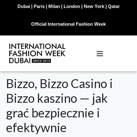
Dubai | Paris | Milan | London | New York | Qatar
Official International Fashion Week
Bizzo, Bizzo Casino i
Bizzo kaszino — jak
grać bezpiecznie i
efektywnie