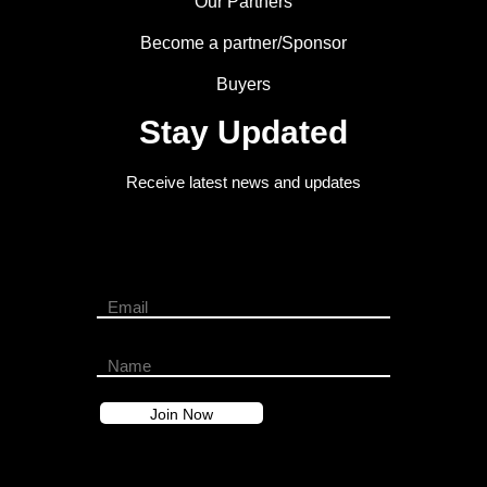
Our Partners
Become a partner/Sponsor
Buyers
Stay Updated
Receive latest news and updates