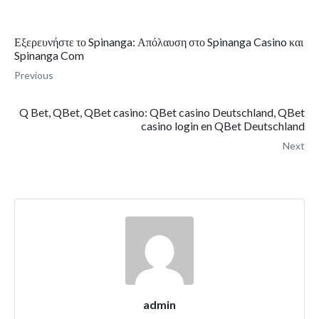
Εξερευνήστε το Spinanga: Απόλαυση στο Spinanga Casino και
Spinanga Com
Previous
Q Bet, QBet, QBet casino: QBet casino Deutschland, QBet
casino login en QBet Deutschland
Next
admin