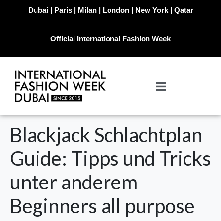
Dubai | Paris | Milan | London | New York | Qatar
Official International Fashion Week
Blackjack Schlachtplan
Guide: Tipps und Tricks
unter anderem
Beginners all purpose