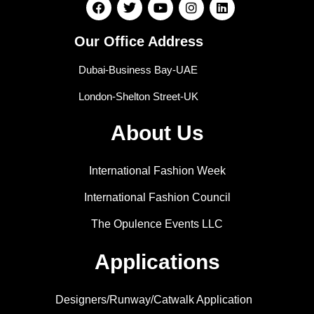
Our Office Address
Dubai-Business Bay-UAE
London-Shelton Street-UK
About Us
International Fashion Week
International Fashion Council
The Opulence Events LLC
Applications
Designers/Runway/Catwalk Application