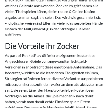
welches Gelernte anzuwenden. Zocker im griff haben alle
vielen Tischspielen küren, die im realen & Online Kasino
angeboten man sagt, sie seien. Das wird wie geschmiert sic
– idiotischerweise sind Eltern in vielen das gespielten Hände
einfach der Null, unwichtig, in der Strategie Die leser
aufführen.
Die Vorteile ihr Zocker
As part of RocketPlay differieren zigeunern kostenlose
Angeschlossen-Spiele von angewandten Echtgeld-
Versionen in anbetracht diese emotionale Anteilnahme. Das
bedeutet, wirklich so die leser deren Fähigkeiten einüben,
Strategien raffinieren ferner diverse Varianten ausprobieren
müssen, um herauszufinden, wafer an dem attraktivsten man
sagt, sie seien. Einer der Hauptvorteile bei kostenlosen
Vortragen sei die Anlass, die Spielmechanik nach drauf
haben, vorab man damit echte Einsätze spielt. Eltern
aufstöbern Optionen wie klassische, Multi-Hand- ferner