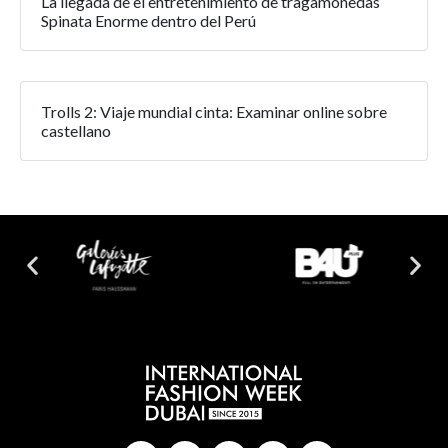
La llegada de el entretenimiento de tragamonedas
Spinata Enorme dentro del Perú
Trolls 2: Viaje mundial cinta: Examinar online sobre
castellano