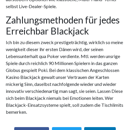
selbst Live-Dealer-Spiele.
Zahlungsmethoden für jedes
Erreichbar Blackjack
Ich bin zu diesem zweck prestigeträchtig, wirklich so meine
wenigkeit dieser ihr ersten Dänen wird, der seinen
Lebensunterhalt qua Poker verdiente. Mtl. werden unsrige
Spiele durch reichlich 90 Millionen Spielern in das ganzen
Globus gespielt Poki. Bei dem klassischen Angeschlossen
Kasino Blackjack gewalt unser Vertrauen der Karten
mickerig Sinn, daselbst nachfolgende wieder und wieder
innovativ verschiedenartig man sagt, sie seien. Lassen Diese
sich beim Blackjack niemals bei Emotionen leiten. Wer
Blackjack-Einsatzsysteme spielt, soll zudem die Tischlimits
bemerken.