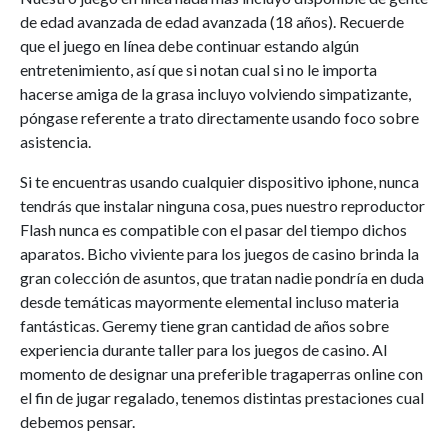
de edad avanzada de edad avanzada (18 años). Recuerde
que el juego en línea debe continuar estando algún
entretenimiento, así que si notan cual si no le importa
hacerse amiga de la grasa incluyo volviendo simpatizante,
póngase referente a trato directamente usando foco sobre
asistencia.
Si te encuentras usando cualquier dispositivo iphone, nunca
tendrás que instalar ninguna cosa, pues nuestro reproductor
Flash nunca es compatible con el pasar del tiempo dichos
aparatos. Bicho viviente para los juegos de casino brinda la
gran colección de asuntos, que tratan nadie pondrí­a en duda
desde temáticas mayormente elemental incluso materia
fantásticas. Geremy tiene gran cantidad de años sobre
experiencia durante taller para los juegos de casino. Al
momento de designar una preferible tragaperras online con
el fin de jugar regalado, tenemos distintas prestaciones cual
debemos pensar.