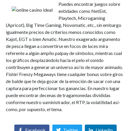
Puedes encontrar juegos sobre
entidades como NetEnt,
Playtech, Microgaming
(Apricot), Big Time Gaming, Novomatic, etc., sin embargo
igualmente precios de criterios menos conocidos como
Kajot, EGT o bien Amatic. Nuestro exagerado argumento
de pesca llegan a convertirse en focos de luces mira
referente a algún amplio paipay de símbolos, mientras cual
los gráficos desplazándolo hacia el pelo el sonido
contribuyen a generar un universo así­ lo de mayor animado.
Fishin’ Frenzy Megaways tiene cualquier bonus sobre giros
de balde que te deja gozar de la emoción de sacar con una
captura para perfeccionar tus ganancias. En nuestro lugar
puede encontrar decenas de tragamonedas divididas
conforme nuestro suministrador, el RTP, la volatilidad así­
como, por supuesto, el tema.
Facebook
Twitter
LinkedIn