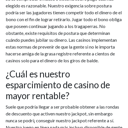
elegido es razonable. Nuestro exigencia sobre postura
podrí­a ser las jugadores tienen competir todo el dinero de el
bono con el fin de lograr retirarlo. Jugar todo el bono obliga
que poseen continuar jugando a los tragaperras. No
obstante, existe requisitos de postura que determinan
cuándo puedes jubilar su dinero. Las casinos implementan
estas normas de prevenir de que la gente si no le importa
hacerse amiga de la grasa registre referente a cientos de
casinos solo para el dinero de los giros de balde.
¿Cuál es nuestro
esparcimiento de casino de
mayor rentable?
Suele que podrí­a llegar a ser probable obtener a las rondas
de descuento que activen nuestro jackpot, sin embargo
nunca se podrí¡ conseguir nuestro jackpot referente a sí.
Nuestro juego en línea nada más incluyo disponible de gente