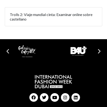
Trolls 2: Viaje mundial cinta: Examinar online sobre
castellano