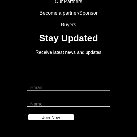
Our Partners
Become a partner/Sponsor
Buyers
Stay Updated
Receive latest news and updates