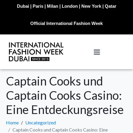
Dubai | Paris | Milan | London | New York | Qatar
Official International Fashion Week
Captain Cooks und
Captain Cooks Casino:
Eine Entdeckungsreise
Home
Uncategorized
Captain Cooks und Captain Cooks Casino: Eine