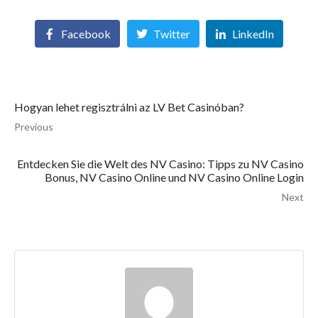
Facebook
Twitter
LinkedIn
Hogyan lehet regisztrálni az LV Bet Casinóban?
Previous
Entdecken Sie die Welt des NV Casino: Tipps zu NV Casino
Bonus, NV Casino Online und NV Casino Online Login
Next