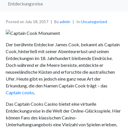
Entdeckungsreise
Posted on
July 18, 2017
By
admin
In
Uncategorized
Der berühmte Entdecker James Cook, bekannt als Captain
Cook, hinterließ mit seiner Abenteurerlust und seinen
Entdeckungen im 18. Jahrhundert bleibende Eindrücke.
Doch während er die Meere bereiste, entdeckte er
neuseeländische Küsten und erforschte die australischen
Ufer. Heute gibt es jedoch eine ganz neue Art der
Erkundung, die den Namen Captain Cook trägt – das
Captain cooks
.
Das Captain Cooks Casino bietet eine virtuelle
Entdeckungsreise in die Welt der Online-Glücksspiele. Hier
können Fans des klassischen Casino-
Unterhaltungsangebots eine Vielzahl von Spielen erleben,