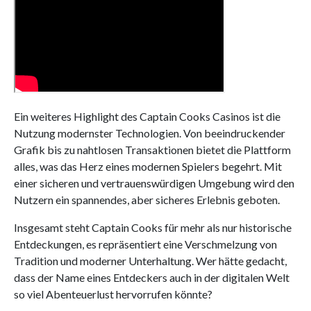
Ein weiteres Highlight des Captain Cooks Casinos ist die
Nutzung modernster Technologien. Von beeindruckender
Grafik bis zu nahtlosen Transaktionen bietet die Plattform
alles, was das Herz eines modernen Spielers begehrt. Mit
einer sicheren und vertrauenswürdigen Umgebung wird den
Nutzern ein spannendes, aber sicheres Erlebnis geboten.
Insgesamt steht Captain Cooks für mehr als nur historische
Entdeckungen, es repräsentiert eine Verschmelzung von
Tradition und moderner Unterhaltung. Wer hätte gedacht,
dass der Name eines Entdeckers auch in der digitalen Welt
so viel Abenteuerlust hervorrufen könnte?