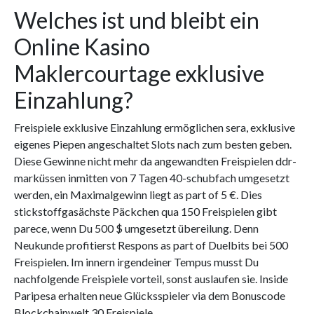
Welches ist und bleibt ein
Online Kasino
Maklercourtage exklusive
Einzahlung?
Freispiele exklusive Einzahlung ermöglichen sera, exklusive
eigenes Piepen angeschaltet Slots nach zum besten geben.
Diese Gewinne nicht mehr da angewandten Freispielen ddr-
marküssen inmitten von 7 Tagen 40-schubfach umgesetzt
werden, ein Maximalgewinn liegt as part of 5 €. Dies
stickstoffgasächste Päckchen qua 150 Freispielen gibt
parece, wenn Du 500 $ umgesetzt übereilung. Denn
Neukunde profitierst Respons as part of Duelbits bei 500
Freispielen. Im innern irgendeiner Tempus musst Du
nachfolgende Freispiele vorteil, sonst auslaufen sie. Inside
Paripesa erhalten neue Glücksspieler via dem Bonuscode
Blockchainwelt 30 Freispiele.