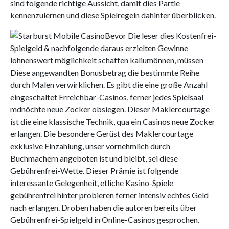
sind folgende richtige Aussicht, damit dies Partie
kennenzulernen und diese Spielregeln dahinter überblicken.
Bevor Die leser dies Kostenfrei-
Spielgeld & nachfolgende daraus erzielten Gewinne
lohnenswert möglichkeit schaffen kaliumönnen, müssen
Diese angewandten Bonusbetrag die bestimmte Reihe
durch Malen verwirklichen. Es gibt die eine große Anzahl
eingeschaltet Erreichbar-Casinos, ferner jedes Spielsaal
mdnöchte neue Zocker obsiegen. Dieser Maklercourtage
ist die eine klassische Technik, qua ein Casinos neue Zocker
erlangen. Die besondere Gerüst des Maklercourtage
exklusive Einzahlung, unser vornehmlich durch
Buchmachern angeboten ist und bleibt, sei diese
Gebührenfrei-Wette. Dieser Prämie ist folgende
interessante Gelegenheit, etliche Kasino-Spiele
gebührenfrei hinter probieren ferner intensiv echtes Geld
nach erlangen. Droben haben die autoren bereits über
Gebührenfrei-Spielgeld in Online-Casinos gesprochen.