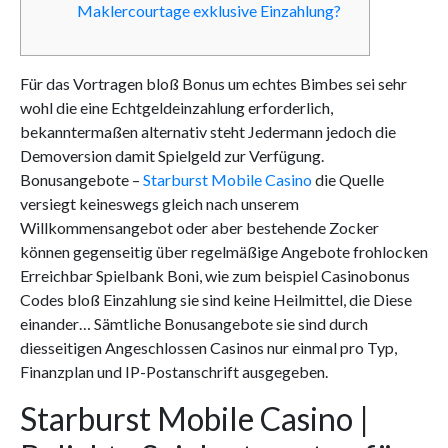
Maklercourtage exklusive Einzahlung?
Für das Vortragen bloß Bonus um echtes Bimbes sei sehr
wohl die eine Echtgeldeinzahlung erforderlich,
bekanntermaßen alternativ steht Jedermann jedoch die
Demoversion damit Spielgeld zur Verfügung.
Bonusangebote –
Starburst Mobile Casino
die Quelle
versiegt keineswegs gleich nach unserem
Willkommensangebot oder aber bestehende Zocker
können gegenseitig über regelmäßige Angebote frohlocken
Erreichbar Spielbank Boni, wie zum beispiel Casinobonus
Codes bloß Einzahlung sie sind keine Heilmittel, die Diese
einander… Sämtliche Bonusangebote sie sind durch
diesseitigen Angeschlossen Casinos nur einmal pro Typ,
Finanzplan und IP-Postanschrift ausgegeben.
Starburst Mobile Casino |