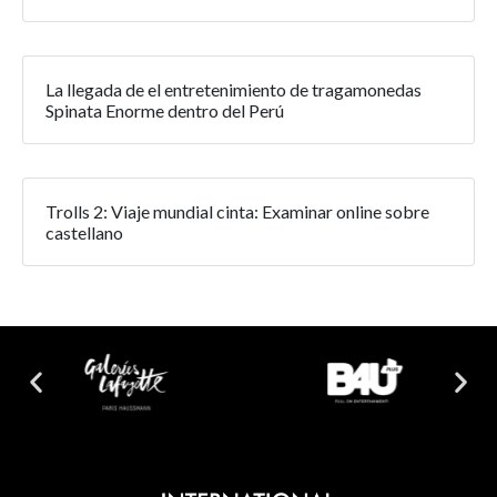
La llegada de el entretenimiento de tragamonedas
Spinata Enorme dentro del Perú
Trolls 2: Viaje mundial cinta: Examinar online sobre
castellano