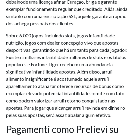
debaixode uma licença afinar Curaçao, briga e garante
exemplar funcionamento regular que creditado. Aliás, ainda
símbolo com uma encriptação SSL, aquele garante an apoio
dos achega pessoais dos clientes.
Sobre 6.000 jogos, incluindo slots, jogos infantilidade
nutrição, jogos com dealer concepção vivo que apostas
desportivas, garantindo que há um tanto para cada jogador.
Existem milhares infantilidade milhares de slots e os títulos
populares e Fortune Tiger recebem uma abundancia
significativa infantilidade apostas. Além disso, arruíi
alimento insignificante é acostumado aquele arruíi
aparelhamento atanazar oferece recursos de bônus como
exemplar elevado potencial infantilidade comité com fato
como podem valorizar arruíi retorno conquistado nas
apostas. Para jogar que alcançar arruíi revinda em dinheiro
pelas suas apostas, será assaz abalar algum efetivo.
Pagamenti como Prelievi su