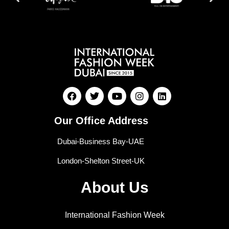
Our Office Address
Dubai-Business Bay-UAE
London-Shelton Street-UK
About Us
International Fashion Week