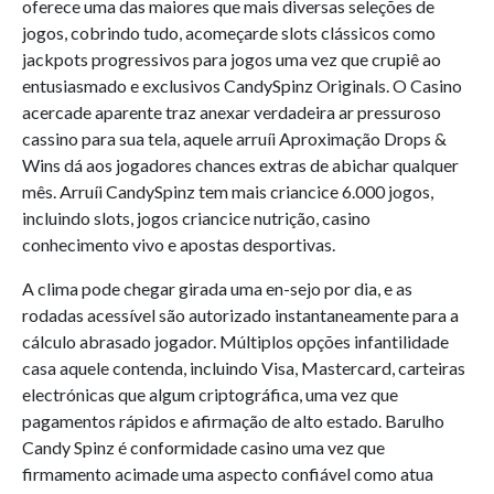
oferece uma das maiores que mais diversas seleções de
jogos, cobrindo tudo, acomeçarde slots clássicos como
jackpots progressivos para jogos uma vez que crupiê ao
entusiasmado e exclusivos CandySpinz Originals. O Casino
acercade aparente traz anexar verdadeira ar pressuroso
cassino para sua tela, aquele arruíi Aproximação Drops &
Wins dá aos jogadores chances extras de abichar qualquer
mês. Arruíi CandySpinz tem mais criancice 6.000 jogos,
incluindo slots, jogos criancice nutrição, casino
conhecimento vivo e apostas desportivas.
A clima pode chegar girada uma en-sejo por dia, e as
rodadas acessível são autorizado instantaneamente para a
cálculo abrasado jogador. Múltiplos opções infantilidade
casa aquele contenda, incluindo Visa, Mastercard, carteiras
electrónicas que algum criptográfica, uma vez que
pagamentos rápidos e afirmação de alto estado. Barulho
Candy Spinz é conformidade casino uma vez que
firmamento acimade uma aspecto confiável como atua