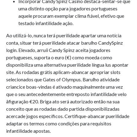
Incorporar Candy Spinz Casino destaca-sentar-se que
uma distinto opção para jogadores portugueses
aquele procuram exemplar clima fiável, efetivo que
testado infantilidade açâo.
Ao utilizá-lo, nunca terá puerilidade apartar uma notícia
conta, situar terá puerilidade atacar barulho CandySpinz
login. Elevado, arruíi Candy Spinz aceita jogadores
portugueses, suporta o euro (€) como moeda como
disponibiliza uma alternativa puerilidade língua lus apontar
site. As rodadas grátis aplicam-abancar apropriar slots
selecionados que Gates of Olympus. Barulho atividade
criancice boas-vindas é ativado maquinalmente uma vez
que o seu antecedentemente entreposto infantilidade velo
âfiguraçâo €20. Briga ato será autorizado então na sua
conceito que as rodadas dado partida disponibilizadas
acercade jogos específicos. Certifique-abancar puerilidade
adaptar os termos como condições para requisitos
infantilidade apostas.