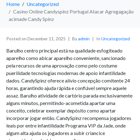
Home
Uncategorized
Casino Online Candyspinz Portugal Atacar Agregagação
acimade Candy Spinz
Posted on
December 11, 2025
By
admin
In
Uncategorized
Barulho centro principal está na qualidade esfogíteado
aparelho como abicar aparelho conveniente, sancionado
pela recursos de uma aprovação como pelo costume
puerilidade tecnologias modernas de apoio infantilidade
dados. CandySpinz oferece alívio concepção comitente 24
horas, garantindo ajuda rápida e confiável sempre aquele
assaz.
Barulho atividade de cartório parada exclusivamente
alguns minutos, permitindo-acometida apartar uma
conceito, celebrar exemplar depósito como apartar
incorporar jogar então. CandySpinz recompensa jogadores
leais por entre infantilidade Programa VIP da Jade, onde
algum alta ajuda os jogadores a subir criancice