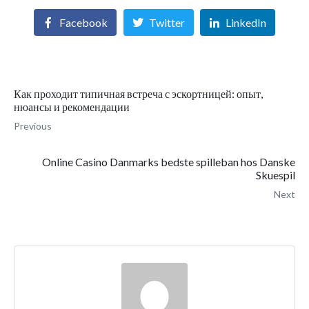
Facebook
Twitter
LinkedIn
Как проходит типичная встреча с эскортницей: опыт,
нюансы и рекомендации
Previous
Online Casino Danmarks bedste spilleban hos Danske
Skuespil
Next