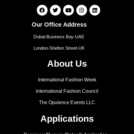
Our Office Address
Dubai-Business Bay-UAE
London-Shelton Street-UK
About Us
International Fashion Week
International Fashion Council
The Opulence Events LLC
Applications