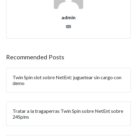
admin
Recommended Posts
Twin Spin slot sobre NetEnt: juguetear sin cargo con
demo
Tratar a la tragaperras Twin Spin sobre NetEnt sobre
24Spins