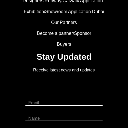
Designers/Runway/Catwalk Application
Exhibition/Showroom Application Dubai
Our Partners
Become a partner/Sponsor
Buyers
Stay Updated
Receive latest news and updates