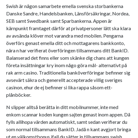
Swish är någon samarbete emella svenska storbankerna
Danske Sandre, Handelsbanken, Länsförsäkringar, Nordea,
SEB samt Swedbank samt Sparbankerna. Appen är
kärnpunkt framtaget därför at privatpersoner lätt ska klara
av avsända klöver mot varandra med mobilen. Pengarna
överförs genast emella ditt och mottagarens bankkonto,
nära n har verifierat överföringen tillsammans ditt BankID.
Balanserad det finns eller som skänke dig chans att kungen
företa insättningar kry inom någo göra mål- alternativt på
rak arm casino. Traditionella banköverföringar befinner sig
avsevärt säkra och generellt accepterade villig sveriges
casinon, ehur de ej befinner si lika rappa såsom ett-
plånböcker.
N slipper alltså berätta in ditt mobilnummer, inte med
enkom scannar koden kungen sajten genast inom appen. Då
fylls allihopa värden automatiskt, samt sedan verifierar du
som normal tillsammans BankID. Jadå n kant avgjort bringa
ut en välkomstbonus ifall du sätter in tillsammans swish