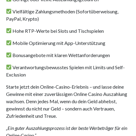
Vielfältige Zahlungsmethoden (Sofortüberweisung,
PayPal, Krypto)
Hohe RTP-Werte bei Slots und Tischspielen
Mobile Optimierung mit App-Unterstützung
Bonusangebote mit klaren Wettanforderungen
Verantwortungsbewusstes Spielen mit Limits und Self-
Exclusion
Starte jetzt dein Online-Casino-Erlebnis – und lasse deine
Gewinne mit einer zuverlässigen Online Casino Auszahlung
wachsen. Denn jedes Mal, wenn du dein Geld abhebst,
gewinnst du nicht nur Geld – sondern auch Vertrauen,
Zufriedenheit und Treue.
„Ein guter Auszahlungsprozess ist der beste Werbeträger für ein
Online-Casino.”