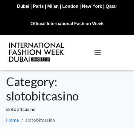
Dubai | Paris | Milan | London | New York | Qatar
Official International Fashion Week
Category:
slotobitcasino
slotobitcasino
Home
slotobitcasino