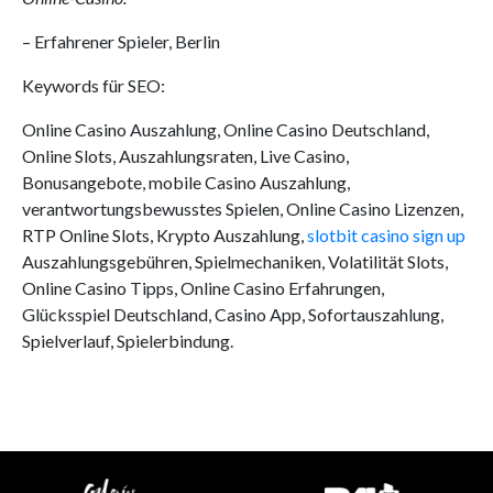
– Erfahrener Spieler, Berlin
Keywords für SEO:
Online Casino Auszahlung, Online Casino Deutschland,
Online Slots, Auszahlungsraten, Live Casino,
Bonusangebote, mobile Casino Auszahlung,
verantwortungsbewusstes Spielen, Online Casino Lizenzen,
RTP Online Slots, Krypto Auszahlung,
slotbit casino sign up
Auszahlungsgebühren, Spielmechaniken, Volatilität Slots,
Online Casino Tipps, Online Casino Erfahrungen,
Glücksspiel Deutschland, Casino App, Sofortauszahlung,
Spielverlauf, Spielerbindung.