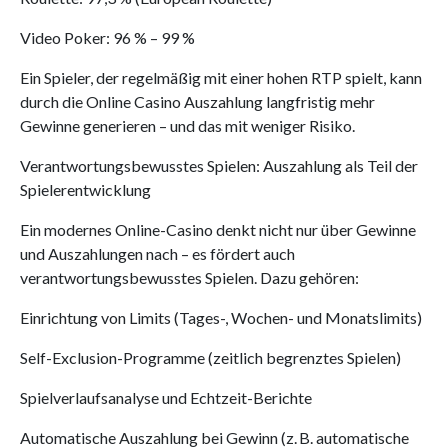
Video Poker: 96 % – 99 %
Ein Spieler, der regelmäßig mit einer hohen RTP spielt, kann
durch die Online Casino Auszahlung langfristig mehr
Gewinne generieren – und das mit weniger Risiko.
Verantwortungsbewusstes Spielen: Auszahlung als Teil der
Spielerentwicklung
Ein modernes Online-Casino denkt nicht nur über Gewinne
und Auszahlungen nach – es fördert auch
verantwortungsbewusstes Spielen. Dazu gehören:
Einrichtung von Limits (Tages-, Wochen- und Monatslimits)
Self-Exclusion-Programme (zeitlich begrenztes Spielen)
Spielverlaufsanalyse und Echtzeit-Berichte
Automatische Auszahlung bei Gewinn (z. B. automatische