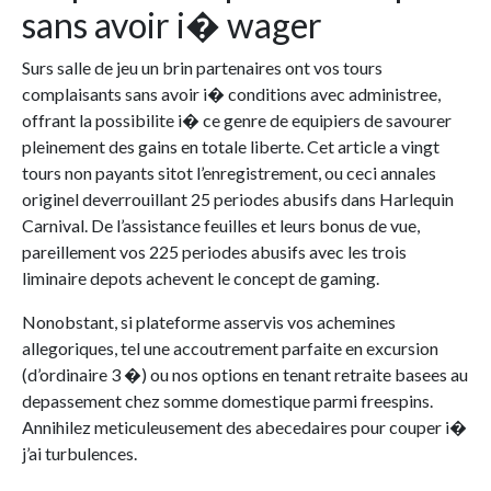
sans avoir i� wager
Surs salle de jeu un brin partenaires ont vos tours
complaisants sans avoir i� conditions avec administree,
offrant la possibilite i� ce genre de equipiers de savourer
pleinement des gains en totale liberte. Cet article a vingt
tours non payants sitot l’enregistrement, ou ceci annales
originel deverrouillant 25 periodes abusifs dans Harlequin
Carnival. De l’assistance feuilles et leurs bonus de vue,
pareillement vos 225 periodes abusifs avec les trois
liminaire depots achevent le concept de gaming.
Nonobstant, si plateforme asservis vos achemines
allegoriques, tel une accoutrement parfaite en excursion
(d’ordinaire 3 �) ou nos options en tenant retraite basees au
depassement chez somme domestique parmi freespins.
Annihilez meticuleusement des abecedaires pour couper i�
j’ai turbulences.