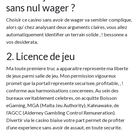
sans nul wager ?
Choisir ce casino sans avoir de wager va sembler complique,
alors qu’ chez analysant deux arguments claires, vous allez
automatiquement identifier un terrain solide , ! bessonne a
vos desiderata.
2. Licence de jeu
Ma toute premiere truc a apparaitre represente ma liberte
de jeux parmi salle de jeu. Mon permission vigoureux
promet que la portail represente securisee, profitable, , !
conforme aux harmonisations concernees. Au sein des
bureaux veritablement celebres, on acquitte Boisson
eGaming, MGA (Malta Jeu Authority), Kahnawake, de
l’AGCC (Alderney Gambling Control Remuneration).
Divertir via le casino biaise votre part permet de profiter
d’une experience sans avoir de assaut, en toute securite.