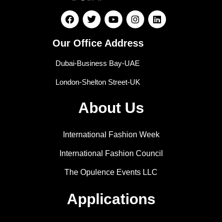
Our Office Address
Dubai-Business Bay-UAE
London-Shelton Street-UK
About Us
International Fashion Week
International Fashion Council
The Opulence Events LLC
Applications