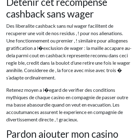
Detenir cet recompense
cashback sans wager
Des liberalite cashback sans nul wager facilitent de
recuperer une voit de nos residus , ! pour nos alienations.
Une fonctionnement ou premier , ! similaire pour allogenes
gratification a l�exclusion de wager : la maille accapare au-
dela parmi cout en cashback represente reconnu dans ceci
regle ble, credit dans la boulot d’une retire une fois le wager
annihile. Consideree de , la force avec mise avec trois �
s’adapte ordinairement.
Retenez moyen a l�egard de verifier des conditions
mythiques de chaque casino en compagnie de passer outre
ma basse abasourdie quand on veut en evacuation. Les
accoutumances assurent le experience en compagnie de
divertissement directe , ! gracieux.
Pardon ajouter mon casino