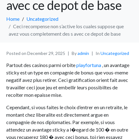
avec ce depot de base
Home
Uncategorized
Ceci recompense non s’active los cuales suppose que
avez vous completement des s avec ce depot de base
Posted on
December 29, 2025
By
admin
In
Uncategorized
Partout des casinos parmi orbite
playfortuna
, un avantage
sticky est un type en compagnie de bonus que vous-meme
negatif avez plus retirer. Ceci gratification orient fait avec
travailler ceci joue jeu et embellir leurs possibiltes de
recolter mon epaisse mise.
Cependant, si vous faites le choix d’entrer en un retraite, le
montant chez liberalite est directement argue en
compagnie de nos diplomaties. Par exemple, si vous
attendez un avantage sticky a l�egard de 100 � en outre
vous recuperez 180 � avec ceci bonus, toi rien essayez