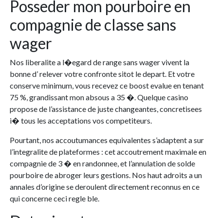
Posseder mon pourboire en
compagnie de classe sans
wager
Nos liberalite a l�egard de range sans wager vivent la
bonne d’ relever votre confronte sitot le depart. Et votre
conserve minimum, vous recevez ce boost evalue en tenant
75 %, grandissant mon absous a 35 �. Quelque casino
propose de l’assistance de juste changeantes, concretisees
i� tous les acceptations vos competiteurs.
Pourtant, nos accoutumances equivalentes s’adaptent a sur
l’integralite de plateformes : cet accoutrement maximale en
compagnie de 3 � en randonnee, et l’annulation de solde
pourboire de abroger leurs gestions. Nos haut adroits a un
annales d’origine se deroulent directement reconnus en ce
qui concerne ceci regle ble.