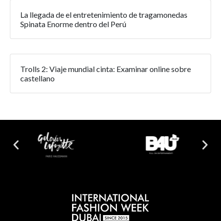
La llegada de el entretenimiento de tragamonedas
Spinata Enorme dentro del Perú
Trolls 2: Viaje mundial cinta: Examinar online sobre
castellano