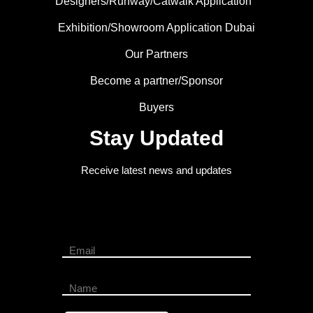
Designers/Runway/Catwalk Application
Exhibition/Showroom Application Dubai
Our Partners
Become a partner/Sponsor
Buyers
Stay Updated
Receive latest news and updates