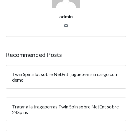
admin
Recommended Posts
Twin Spin slot sobre NetEnt: juguetear sin cargo con
demo
Tratar a la tragaperras Twin Spin sobre NetEnt sobre
24Spins