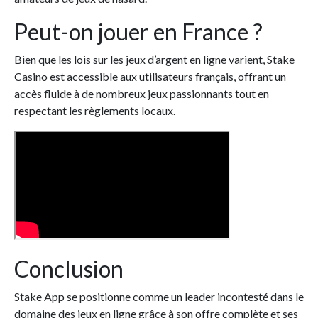
Peut-on jouer en France ?
Bien que les lois sur les jeux d’argent en ligne varient, Stake
Casino est accessible aux utilisateurs français, offrant un
accès fluide à de nombreux jeux passionnants tout en
respectant les règlements locaux.
Conclusion
Stake App se positionne comme un leader incontesté dans le
domaine des jeux en ligne grâce à son offre complète et ses