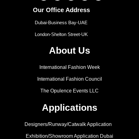
Our Office Address
Dubai-Business Bay-UAE
London-Shelton Street-UK
About Us
International Fashion Week
International Fashion Council
The Opulence Events LLC
Applications
Designers/Runway/Catwalk Application
Exhibition/Showroom Application Dubai