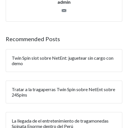
admin
Recommended Posts
Twin Spin slot sobre NetEnt: juguetear sin cargo con
demo
Tratar a la tragaperras Twin Spin sobre NetEnt sobre
24Spins
La llegada de el entretenimiento de tragamonedas
Spinata Enorme dentro del Perú