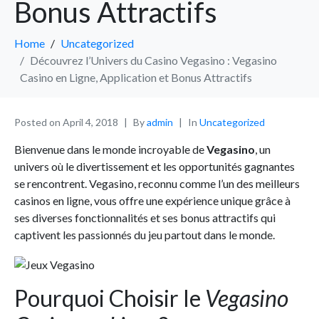
Bonus Attractifs
Home
Uncategorized
Découvrez l’Univers du Casino Vegasino : Vegasino
Casino en Ligne, Application et Bonus Attractifs
Posted on
April 4, 2018
By
admin
In
Uncategorized
Bienvenue dans le monde incroyable de
Vegasino
, un
univers où le divertissement et les opportunités gagnantes
se rencontrent. Vegasino, reconnu comme l’un des meilleurs
casinos en ligne, vous offre une expérience unique grâce à
ses diverses fonctionnalités et ses bonus attractifs qui
captivent les passionnés du jeu partout dans le monde.
Pourquoi Choisir le
Vegasino