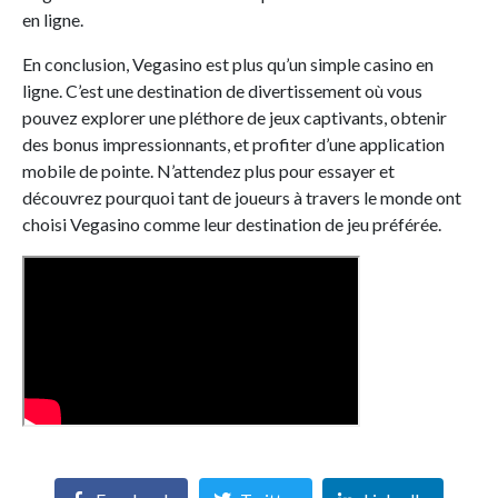
en ligne.
En conclusion, Vegasino est plus qu’un simple casino en
ligne. C’est une destination de divertissement où vous
pouvez explorer une pléthore de jeux captivants, obtenir
des bonus impressionnants, et profiter d’une application
mobile de pointe. N’attendez plus pour essayer et
découvrez pourquoi tant de joueurs à travers le monde ont
choisi Vegasino comme leur destination de jeu préférée.