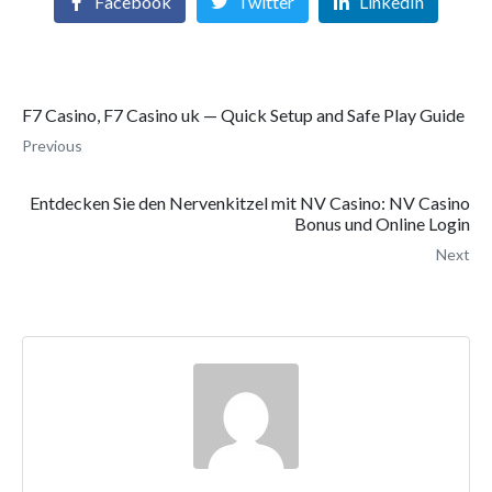
Facebook
Twitter
LinkedIn
F7 Casino, F7 Casino uk — Quick Setup and Safe Play Guide
Previous
Entdecken Sie den Nervenkitzel mit NV Casino: NV Casino
Bonus und Online Login
Next