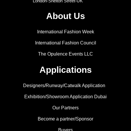
London-Shelton Street-UK
About Us
International Fashion Week
International Fashion Council
The Opulence Events LLC
Applications
Designers/Runway/Catwalk Application
Exhibition/Showroom Application Dubai
Our Partners
Become a partner/Sponsor
Buyers