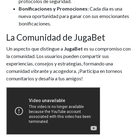
protocolos de seguridad.
Bonificaciones y Promociones:
Cada día es una
nueva oportunidad para ganar con sus emocionantes
bonificaciones.
La Comunidad de JugaBet
Un aspecto que distingue a
JugaBet
es su compromiso con
la comunidad. Los usuarios pueden compartir sus
experiencias, consejos y estrategias, formando una
comunidad vibrante y acogedora. ¡Participa en torneos
comunitarios y desafía a tus amigos!