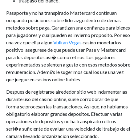
traspaso del banco.
Pasaporte y no ha transpirado Mastercard continuan
ocupando posiciones sobre liderazgo dentro de demas
metodos sobre paga. Garantizan una confianza para bienes
para jugadores y cual pueden es invierno proposito. Por eso
una vez que elija algun
Vulkan Vegas
casino monetarios
positivo, asegurese de que puede usar Pase y Mastercard
para los depositos asi� como retiros. Los jugadores
experimentados se sienten a gusto con esos metodos sobre
remuneracion. Ademi?s le sugerimos cual los use una vez
que juegue en casinos online fiables.
Despues de registrarse alrededor sitio web indumentarias
durante uso del casino online, suele corroborar de que
forma se procesan las transacciones. Asi que, no hablamos
obligatorio elaborar grandes depositos. Efectuar varias
operaciones de depositos y no ha transpirado retiros
seri�a suficiente de evaluar una velocidad del trabajo de el
camara llevando organizacion seleccionado.