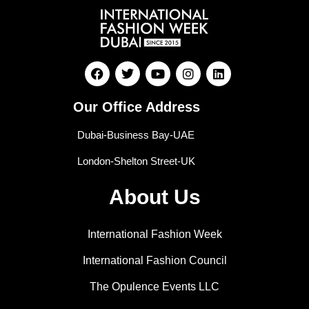
Our Office Address
Dubai-Business Bay-UAE
London-Shelton Street-UK
About Us
International Fashion Week
International Fashion Council
The Opulence Events LLC