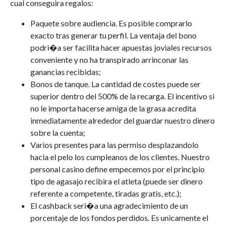
cual conseguira regalos:
Paquete sobre audiencia. Es posible comprarlo
exacto tras generar tu perfil. La ventaja del bono
podri�a ser facilita hacer apuestas joviales recursos
conveniente y no ha transpirado arrinconar las
ganancias recibidas;
Bonos de tanque. La cantidad de costes puede ser
superior dentro del 500% de la recarga. El incentivo si
no le importa hacerse amiga de la grasa acredita
inmediatamente alrededor del guardar nuestro dinero
sobre la cuenta;
Varios presentes para las permiso desplazandolo
hacia el pelo los cumpleanos de los clientes. Nuestro
personal casino define empecemos por el principio
tipo de agasajo recibira el atleta (puede ser dinero
referente a competente, tiradas gratis, etc.);
El cashback seri�a una agradecimiento de un
porcentaje de los fondos perdidos. Es unicamente el