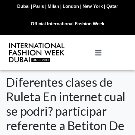
Dubai | Paris | Milan | London | New York | Qatar
Official International Fashion Week
Diferentes clases de
Ruleta En internet cual
se podri? participar
referente a Betiton De