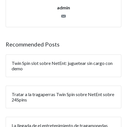
admin
Recommended Posts
Twin Spin slot sobre NetEnt: juguetear sin cargo con
demo
Tratar a la tragaperras Twin Spin sobre NetEnt sobre
24Spins
La llegada de el entretenimiento de tragamonedas