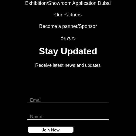
Exhibition/Showroom Application Dubai
Our Partners
Become a partner/Sponsor
Buyers
Stay Updated
Receive latest news and updates