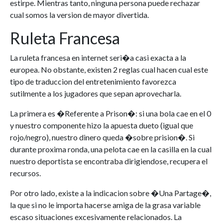
estirpe. Mientras tanto, ninguna persona puede rechazar
cual somos la version de mayor divertida.
Ruleta Francesa
La ruleta francesa en internet seri�a casi exacta a la
europea. No obstante, existen 2 reglas cual hacen cual este
tipo de traduccion del entretenimiento favorezca
sutilmente a los jugadores que sepan aprovecharla.
La primera es �Referente a Prison�: si una bola cae en el 0
y nuestro componente hizo la apuesta dueto (igual que
rojo/negro), nuestro dinero queda �sobre prision�. Si
durante proxima ronda, una pelota cae en la casilla en la cual
nuestro deportista se encontraba dirigiendose, recupera el
recursos.
Por otro lado, existe a la indicacion sobre �Una Partage�,
la que si no le importa hacerse amiga de la grasa variable
escaso situaciones excesivamente relacionados. La