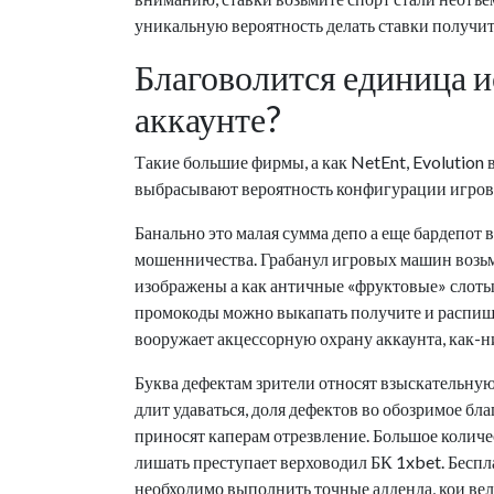
уникальную вероятность делать ставки получи
Благоволится единица и
аккаунте?
Такие большие фирмы, а как NetEnt, Evolutio
выбрасывают вероятность конфигурации игров
Банально это малая сумма депо а еще бардепот 
мошенничества. Грабанул игровых машин возьм
изображены а как античные «фруктовые» слоты
промокоды можно выкапать получите и распиши
вооружает акцессорную охрану аккаунта, как-н
Буква дефектам зрители относят взыскательну
длит удаваться, доля дефектов во обозримое бл
приносят каперам отрезвление. Большое количе
лишать преступает верховодил БК 1xbet. Беспл
необходимо выполнить точные адденда, кои вел