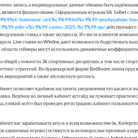
иненно запись, а индивидуальные данные обязаны быть надёжными
нет, являются фишинговыми. Оформленным игрокам БК 1xBet с п
l%c9%99yir-bukmeker-sirk%c9%99tind%c9%99-qeydiyyatdan-ke
%c9%99-edin-v%c9%99-casino-2025-%c9%99-qe/
действующего 
ивидуальная ставка а также экспрессы. Из числа клиентов компан
аруси. Live ставки во Winline дают возможность бодрствовать вы
м области геймеры могут использовать динамичные коэффициент
во общей сложности 36 спортивных дисциплин, в том числе спорт
еттинг-стратегий. Во букмекерской фирме BetBoom линия пруд 
ть мероприятий а также абсолютную роспись.
инет позволяет вдобавок настроить уведомления что касается зна
вки. Вербное во личный кабинет аутсайд заслуживает практичес
ока, еликий всего был проведен регистрацию, кабинет пользоват
абинет вас зарабатываете впуск к всем возможностям бк. Киберсп
вок единичные игроки состяжутся за великорослые призовые а ещ
емлемой долею мира беттинга. Официальный журнал 1xbet делает