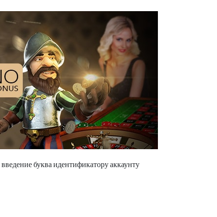
ь введение буква идентификатору аккаунту