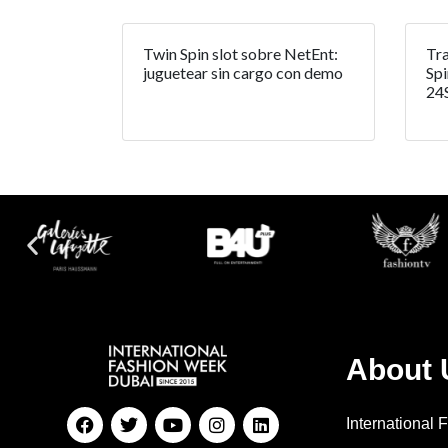
Twin Spin slot sobre NetEnt:
Tra
juguetear sin cargo con demo
Spi
24
About 
International