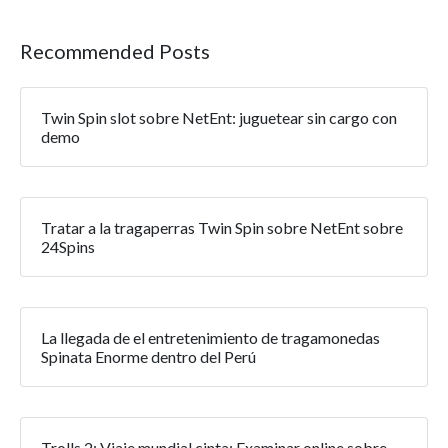
Recommended Posts
Twin Spin slot sobre NetEnt: juguetear sin cargo con
demo
Tratar a la tragaperras Twin Spin sobre NetEnt sobre
24Spins
La llegada de el entretenimiento de tragamonedas
Spinata Enorme dentro del Perú
Trolls 2: Viaje mundial cinta: Examinar online sobre