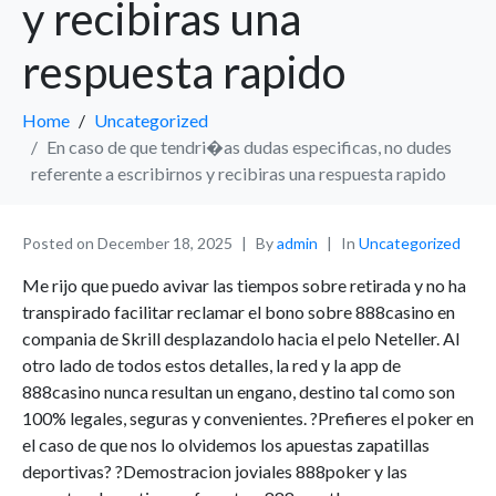
y recibiras una
respuesta rapido
Home
Uncategorized
En caso de que tendri�as dudas especificas, no dudes
referente a escribirnos y recibiras una respuesta rapido
Posted on
December 18, 2025
By
admin
In
Uncategorized
Me rijo que puedo avivar las tiempos sobre retirada y no ha
transpirado facilitar reclamar el bono sobre 888casino en
compania de Skrill desplazandolo hacia el pelo Neteller. Al
otro lado de todos estos detalles, la red y la app de
888casino nunca resultan un engano, destino tal como son
100% legales, seguras y convenientes. ?Prefieres el poker en
el caso de que nos lo olvidemos los apuestas zapatillas
deportivas? ?Demostracion joviales 888poker y las