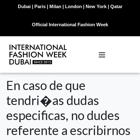
Dubai | Paris | Milan | London | New York | Qatar
Official International Fashion Week
En caso de que
tendri�as dudas
especificas, no dudes
referente a escribirnos