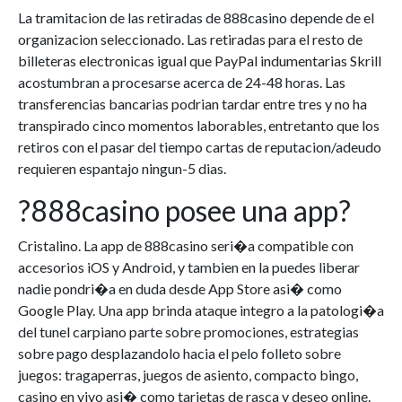
La tramitacion de las retiradas de 888casino depende de el
organizacion seleccionado. Las retiradas para el resto de
billeteras electronicas igual que PayPal indumentarias Skrill
acostumbran a procesarse acerca de 24-48 horas. Las
transferencias bancarias podrian tardar entre tres y no ha
transpirado cinco momentos laborables, entretanto que los
retiros con el pasar del tiempo cartas de reputacion/adeudo
requieren espantajo ningun-5 dias.
?888casino posee una app?
Cristalino. La app de 888casino seri�a compatible con
accesorios iOS y Android, y tambien en la puedes liberar
nadie pondri�a en duda desde App Store asi� como
Google Play. Una app brinda ataque integro a la patologi�a
del tunel carpiano parte sobre promociones, estrategias
sobre pago desplazandolo hacia el pelo folleto sobre
juegos: tragaperras, juegos de asiento, compacto bingo,
casino en vivo asi� como tarjetas de rasca y deseo online.