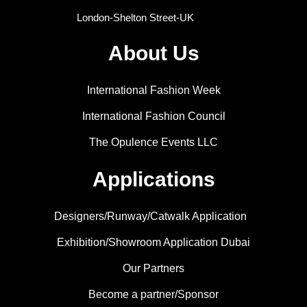
London-Shelton Street-UK
About Us
International Fashion Week
International Fashion Council
The Opulence Events LLC
Applications
Designers/Runway/Catwalk Application
Exhibition/Showroom Application Dubai
Our Partners
Become a partner/Sponsor