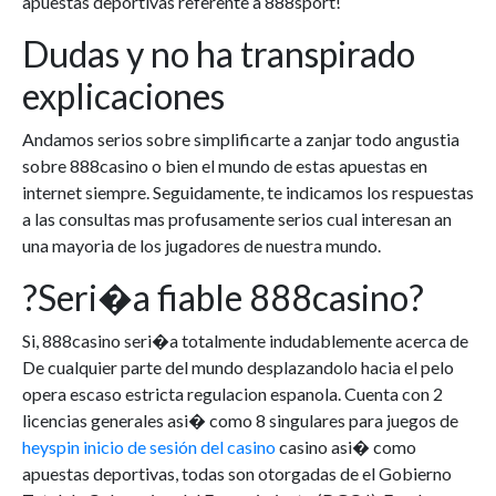
apuestas deportivas referente a 888sport!
Dudas y no ha transpirado
explicaciones
Andamos serios sobre simplificarte a zanjar todo angustia
sobre 888casino o bien el mundo de estas apuestas en
internet siempre. Seguidamente, te indicamos los respuestas
a las consultas mas profusamente serios cual interesan an
una mayoria de los jugadores de nuestra mundo.
?Seri�a fiable 888casino?
Si, 888casino seri�a totalmente indudablemente acerca de
De cualquier parte del mundo desplazandolo hacia el pelo
opera escaso estricta regulacion espanola. Cuenta con 2
licencias generales asi� como 8 singulares para juegos de
heyspin inicio de sesión del casino
casino asi� como
apuestas deportivas, todas son otorgadas de el Gobierno