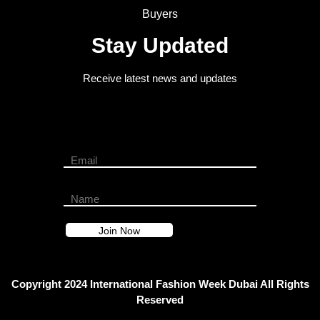
Buyers
Stay Updated
Receive latest news and updates
Copyright 2024 International Fashion Week Dubai All Rights
Reserved