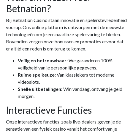
Betnation?
Bij Betnation Casino staan innovatie en spelerstevredenheid
voorop. Ons online platform is ontworpen met de nieuwste
technologieën om je een naadloze spelervaring te bieden.
Bovendien zorgen onze bonussen en promoties ervoor dat
er altijd een reden is om terug te komen.
Veilig en betrouwbaar:
We garanderen 100%
veiligheid van je persoonlijke gegevens.
Ruime spelkeuze:
Van klassiekers tot moderne
videoslots.
Snelle uitbetalingen:
Win vandaag, ontvang je geld
morgen.
Interactieve Functies
Onze interactieve functies, zoals live-dealers, geven je de
sensatie van een fysiek casino vanuit het comfort van je