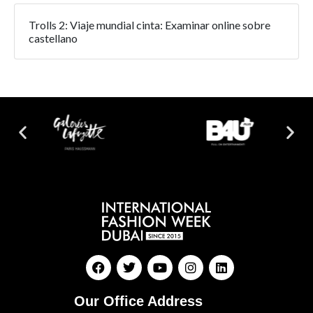
Trolls 2: Viaje mundial cinta: Examinar online sobre
castellano
Our Office Address