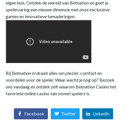
eigen huis. Ontdek de wereld van Betnation en geef je
spelervaring een nieuwe dimensie met onze exclusieve
games en innovatieve benaderingen.
Bij Betnation nl draait alles om plezier, comfort en
voordelen voor de speler. Waar wacht je nog op? Bezoek
ons vandaag en ontdek zelf waarom Betnation Casino het
favoriete online casino van zoveel spelers is.
Facebook
Twitter
LinkedIn