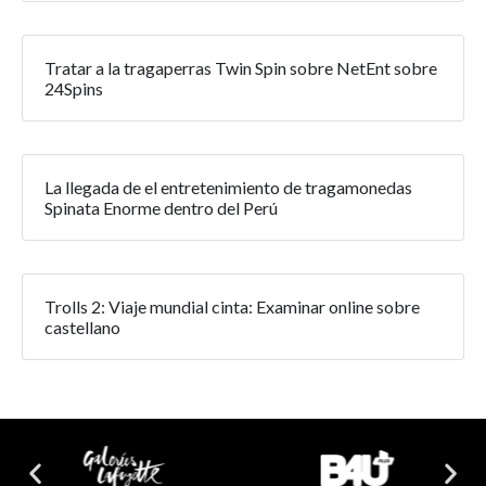
Tratar a la tragaperras Twin Spin sobre NetEnt sobre
24Spins
La llegada de el entretenimiento de tragamonedas
Spinata Enorme dentro del Perú
Trolls 2: Viaje mundial cinta: Examinar online sobre
castellano