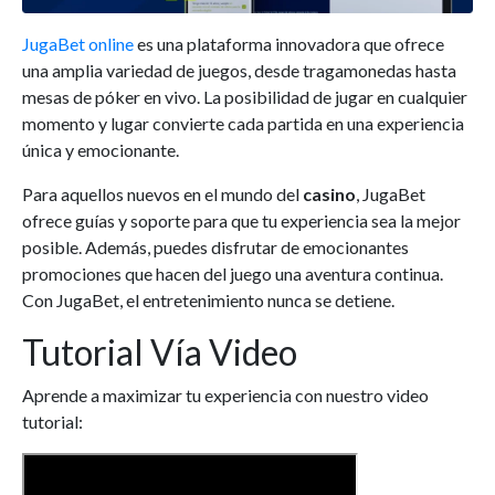
JugaBet online
es una plataforma innovadora que ofrece
una amplia variedad de juegos, desde tragamonedas hasta
mesas de póker en vivo. La posibilidad de jugar en cualquier
momento y lugar convierte cada partida en una experiencia
única y emocionante.
Para aquellos nuevos en el mundo del
casino
, JugaBet
ofrece guías y soporte para que tu experiencia sea la mejor
posible. Además, puedes disfrutar de emocionantes
promociones que hacen del juego una aventura continua.
Con JugaBet, el entretenimiento nunca se detiene.
Tutorial Vía Video
Aprende a maximizar tu experiencia con nuestro video
tutorial: