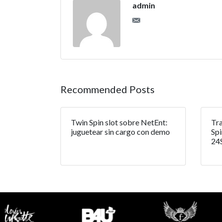
admin
Recommended Posts
Twin Spin slot sobre NetEnt:
Tra
juguetear sin cargo con demo
Spi
24