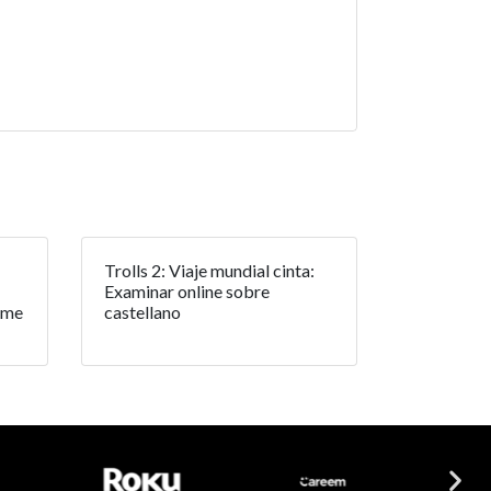
Trolls 2: Viaje mundial cinta:
Examinar online sobre
rme
castellano