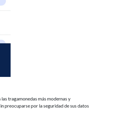
ta las tragamonedas más modernas y
sin preocuparse por la seguridad de sus datos