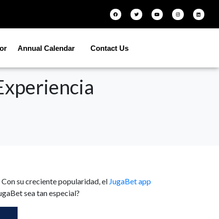
tor
Annual Calendar
Contact Us
Experiencia
 Con su creciente popularidad, el
JugaBet app
JugaBet sea tan especial?