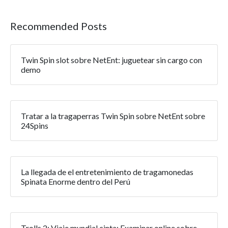
Recommended Posts
Twin Spin slot sobre NetEnt: juguetear sin cargo con
demo
Tratar a la tragaperras Twin Spin sobre NetEnt sobre
24Spins
La llegada de el entretenimiento de tragamonedas
Spinata Enorme dentro del Perú
Trolls 2: Viaje mundial cinta: Examinar online sobre