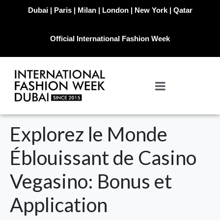
Dubai | Paris | Milan | London | New York | Qatar
Official International Fashion Week
Explorez le Monde
Éblouissant de Casino
Vegasino: Bonus et
Application