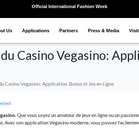
Official International Fashion Week
ut Us
Applications
Partners
Press & Media
Visi
du Casino Vegasino: Appli
u Casino Vegasino: Application, Bonus et Jeu en Ligne
rized
egasino
. Que vous soyez un amateur de jeux en ligne ou un passio
nte. Avec son application Vegasino moderne, vous pouvez facilement