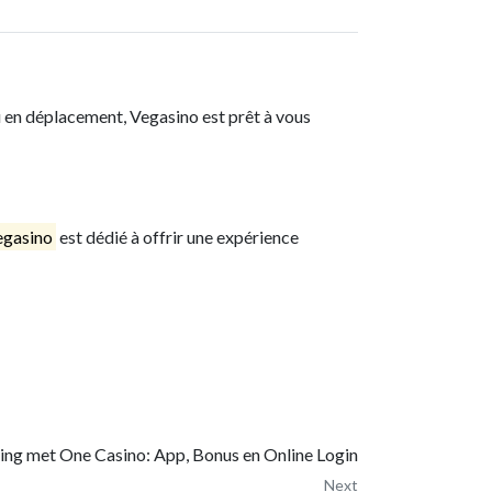
u en déplacement, Vegasino est prêt à vous
egasino
est dédié à offrir une expérience
ing met One Casino: App, Bonus en Online Login
Next