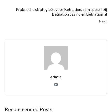
Praktische strategieën voor Betnation: slim spelen bij
Betnation casino en Betnation nl
Next
admin
Recommended Posts