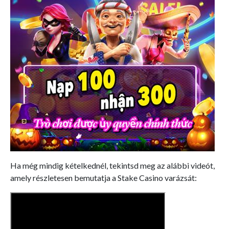
Ha még mindig kételkednél, tekintsd meg az alábbi videót,
amely részletesen bemutatja a Stake Casino varázsát: