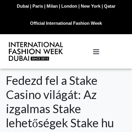
Dubai | Paris | Milan | London | New York | Qatar
Official International Fashion Week
Fedezd fel a Stake
Casino világát: Az
izgalmas Stake
lehetőségek Stake hu