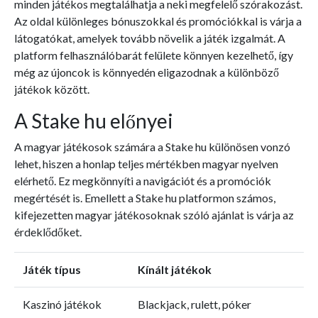
minden játékos megtalálhatja a neki megfelelő szórakozást.
Az oldal különleges bónuszokkal és promóciókkal is várja a
látogatókat, amelyek tovább növelik a játék izgalmát. A
platform felhasználóbarát felülete könnyen kezelhető, így
még az újoncok is könnyedén eligazodnak a különböző
játékok között.
A Stake hu előnyei
A magyar játékosok számára a Stake hu különösen vonzó
lehet, hiszen a honlap teljes mértékben magyar nyelven
elérhető. Ez megkönnyíti a navigációt és a promóciók
megértését is. Emellett a Stake hu platformon számos,
kifejezetten magyar játékosoknak szóló ajánlat is várja az
érdeklődőket.
Játék típus
Kínált játékok
Kaszinó játékok
Blackjack, rulett, póker