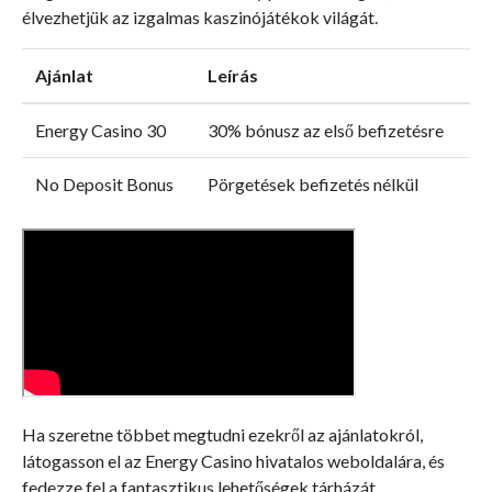
élvezhetjük az izgalmas kaszinójátékok világát.
Ajánlat
Leírás
Energy Casino 30
30% bónusz az első befizetésre
No Deposit Bonus
Pörgetések befizetés nélkül
Ha szeretne többet megtudni ezekről az ajánlatokról,
látogasson el az Energy Casino hivatalos weboldalára, és
fedezze fel a fantasztikus lehetőségek tárházát.