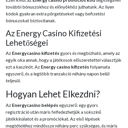
további bónuszokhoz és előnyökhöz juthatunk. Az ilyen
kódok gyakran extra pörgetéseket vagy befizetési
bónuszokat biztosítanak.
Az Energy Casino Kifizetési
Lehetőségei
Az
Energycasino kifizetés
gyors és megbízható, amely az
egyik oka annak, hogy a játékosok előszeretettel választják
ezt a kaszinót. Az
Energy casino kifizetés
folyamata
egyszerű, és a legtöbb tranzakció néhány napon belül
teljesül.
Hogyan Lehet Elkezdni?
Az
Energycasino belépés
egyszerű: egy gyors
regisztráció után máris felfedezhetjük a sokszínű
játékkínálatot és a promóciókat. Az első lépések
megtételéhez mindössze néhány perc szükséges, és máris