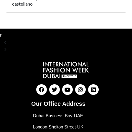
castellano
Our Office Address
Dubai-Business Bay-UAE
London-Shelton Street-UK