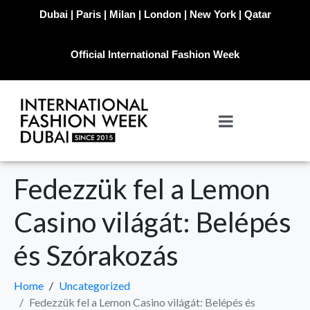
Dubai | Paris | Milan | London | New York | Qatar
Official International Fashion Week
Fedezzük fel a Lemon
Casino világát: Belépés
és Szórakozás
Home
Uncategorized
Fedezzük fel a Lemon Casino világát: Belépés és