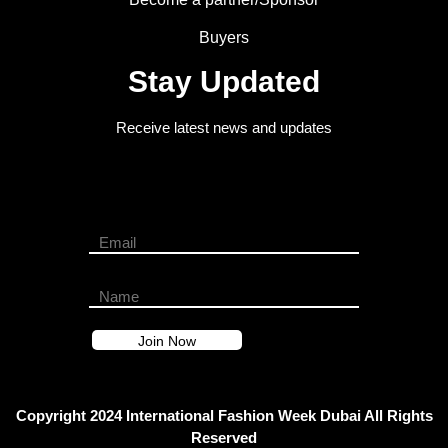
Buyers
Stay Updated
Receive latest news and updates
Copyright 2024 International Fashion Week Dubai All Rights
Reserved