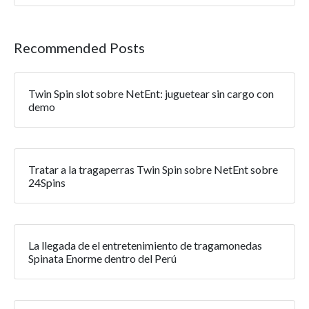
Recommended Posts
Twin Spin slot sobre NetEnt: juguetear sin cargo con
demo
Tratar a la tragaperras Twin Spin sobre NetEnt sobre
24Spins
La llegada de el entretenimiento de tragamonedas
Spinata Enorme dentro del Perú