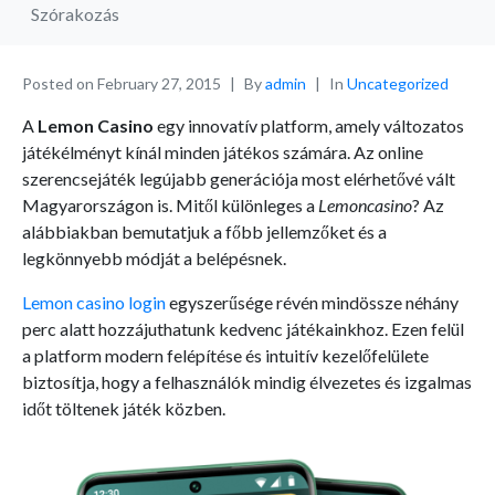
Szórakozás
Posted on
February 27, 2015
By
admin
In
Uncategorized
A
Lemon Casino
egy innovatív platform, amely változatos
játékélményt kínál minden játékos számára. Az online
szerencsejáték legújabb generációja most elérhetővé vált
Magyarországon is. Mitől különleges a
Lemoncasino
? Az
alábbiakban bemutatjuk a főbb jellemzőket és a
legkönnyebb módját a belépésnek.
Lemon casino login
egyszerűsége révén mindössze néhány
perc alatt hozzájuthatunk kedvenc játékainkhoz. Ezen felül
a platform modern felépítése és intuitív kezelőfelülete
biztosítja, hogy a felhasználók mindig élvezetes és izgalmas
időt töltenek játék közben.