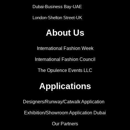
Dubai-Business Bay-UAE
London-Shelton Street-UK
About Us
International Fashion Week
International Fashion Council
The Opulence Events LLC
Applications
Designers/Runway/Catwalk Application
Exhibition/Showroom Application Dubai
Our Partners