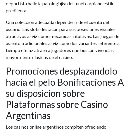
deportista halle la patologi�a del tunel carpiano estilo
predilecta.
Una coleccion adecuada dependeri? de el cuenta del
usuario. Las slots destacan para sus posesiones visuales
atractivos asi� como mecanicas intuitivas. Las juegos de
asiento tradicionales asi� como los variantes referente a
tiempo eficaz atraen a jugadores que buscan vivencias
mayormente clasicas de el casino.
Promociones desplazandolo
hacia el pelo Bonificaciones A
su disposicion sobre
Plataformas sobre Casino
Argentinas
Los casinos online argentinos compiten ofreciendo