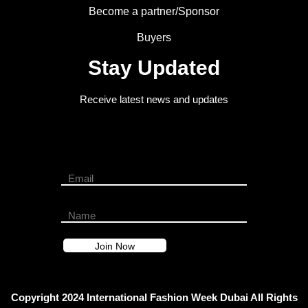
Become a partner/Sponsor
Buyers
Stay Updated
Receive latest news and updates
Copyright 2024 International Fashion Week Dubai All Rights