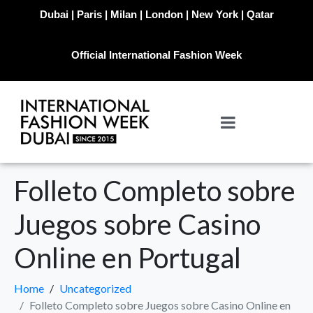
Dubai | Paris | Milan | London | New York | Qatar
Official International Fashion Week
Folleto Completo sobre
Juegos sobre Casino
Online en Portugal
Home
Uncategorized
Folleto Completo sobre Juegos sobre Casino Online en