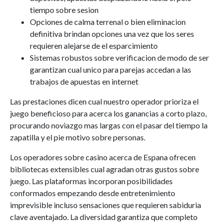
tiempo sobre sesion
Opciones de calma terrenal o bien eliminacion
definitiva brindan opciones una vez que los seres
requieren alejarse de el esparcimiento
Sistemas robustos sobre verificacion de modo de ser
garantizan cual unico para parejas accedan a las
trabajos de apuestas en internet
Las prestaciones dicen cual nuestro operador prioriza el
juego beneficioso para acerca los ganancias a corto plazo,
procurando noviazgo mas largas con el pasar del tiempo la
zapatilla y el pie motivo sobre personas.
Los operadores sobre casino acerca de Espana ofrecen
bibliotecas extensibles cual agradan otras gustos sobre
juego. Las plataformas incorporan posibilidades
conformados empezando desde entretenimiento
imprevisible incluso sensaciones que requieren sabiduria
clave aventajado. La diversidad garantiza que completo