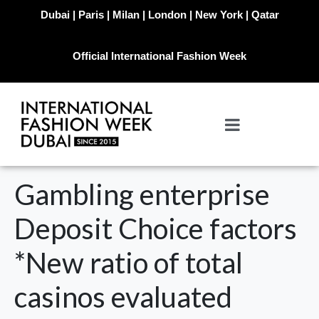
Dubai | Paris | Milan | London | New York | Qatar
Official International Fashion Week
Gambling enterprise
Deposit Choice factors
*New ratio of total
casinos evaluated