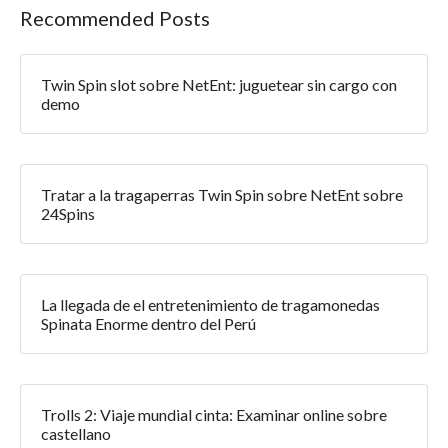
Recommended Posts
Twin Spin slot sobre NetEnt: juguetear sin cargo con
demo
Tratar a la tragaperras Twin Spin sobre NetEnt sobre
24Spins
La llegada de el entretenimiento de tragamonedas
Spinata Enorme dentro del Perú
Trolls 2: Viaje mundial cinta: Examinar online sobre
castellano