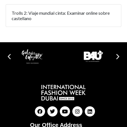
Trolls 2: Viaje mundial cinta: Examinar online sobre
castellano
Our Office Address