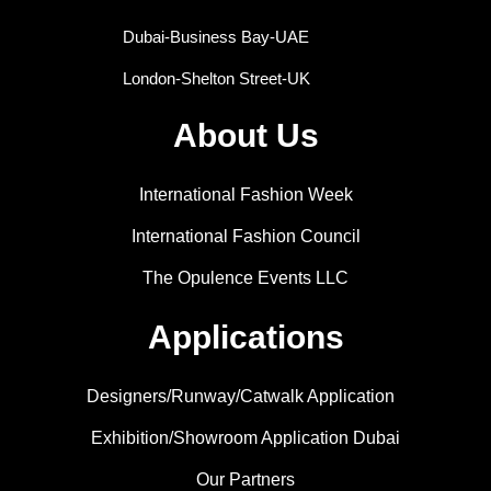
Dubai-Business Bay-UAE
London-Shelton Street-UK
About Us
International Fashion Week
International Fashion Council
The Opulence Events LLC
Applications
Designers/Runway/Catwalk Application
Exhibition/Showroom Application Dubai
Our Partners