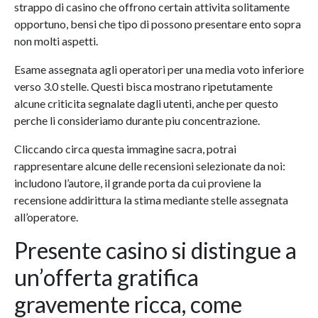
strappo di casino che offrono certain attivita solitamente
opportuno, bensi che tipo di possono presentare ento sopra
non molti aspetti.
Esame assegnata agli operatori per una media voto inferiore
verso 3.0 stelle. Questi bisca mostrano ripetutamente
alcune criticita segnalate dagli utenti, anche per questo
perche li consideriamo durante piu concentrazione.
Cliccando circa questa immagine sacra, potrai
rappresentare alcune delle recensioni selezionate da noi:
includono l’autore, il grande porta da cui proviene la
recensione addirittura la stima mediante stelle assegnata
all’operatore.
Presente casino si distingue a
un’offerta gratifica
gravemente ricca, come