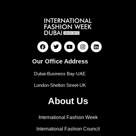
Our Office Address
Dubai-Business Bay-UAE
London-Shelton Street-UK
About Us
International Fashion Week
International Fashion Council