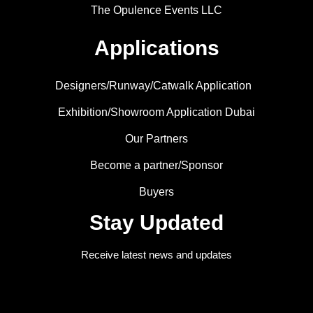
The Opulence Events LLC
Applications
Designers/Runway/Catwalk Application
Exhibition/Showroom Application Dubai
Our Partners
Become a partner/Sponsor
Buyers
Stay Updated
Receive latest news and updates