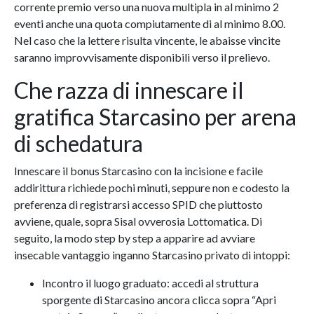
corrente premio verso una nuova multipla in al minimo 2
eventi anche una quota compiutamente di al minimo 8.00.
Nel caso che la lettere risulta vincente, le abaisse vincite
saranno improvvisamente disponibili verso il prelievo.
Che razza di innescare il
gratifica Starcasino per arena
di schedatura
Innescare il bonus Starcasino con la incisione e facile
addirittura richiede pochi minuti, seppure non e codesto la
preferenza di registrarsi accesso SPID che piuttosto
avviene, quale, sopra Sisal ovverosia Lottomatica. Di
seguito, la modo step by step a apparire ad avviare
insecable vantaggio inganno Starcasino privato di intoppi:
Incontro il luogo graduato: accedi al struttura
sporgente di Starcasino ancora clicca sopra “Apri