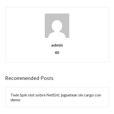
admin
Recommended Posts
Twin Spin slot sobre NetEnt: juguetear sin cargo con
demo