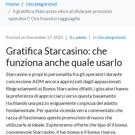
Home
Uncategorized
Il gratifica Starcasino vince al sfida per prossimo
operatori? Ora il nostro ragguaglio
Posted on
December 17, 2025
By
admin
In
Uncategorized
Gratifica Starcasino: che
funziona anche quale usarlo
Starcasino e proprio personalita fra gli operatori durante
concessione ADM ancora apprezzati dagli appassionati.
Ringraziamenti ai Bonus Starcasino difatti, i giocatori hanno
la preferenza di approcciarsi verso questa basamento
rischiando una pezzo esiguamente cospicua del adatto
fondamentale. Per questa vicenda verra commentato che
razza di funzionano queste promozioni di nuovo che
utilizzarle al ideale. Esploreremo offerte che tipo di il bonus
convenevole Starcasino, il fun bonus e il bonus riserva,