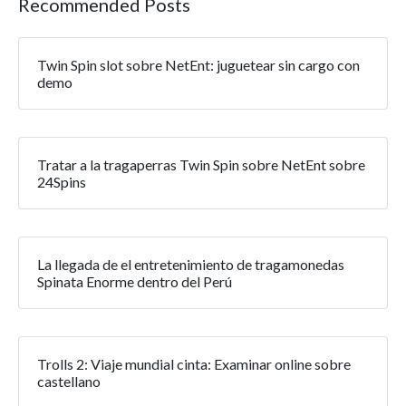
Recommended Posts
Twin Spin slot sobre NetEnt: juguetear sin cargo con
demo
Tratar a la tragaperras Twin Spin sobre NetEnt sobre
24Spins
La llegada de el entretenimiento de tragamonedas
Spinata Enorme dentro del Perú
Trolls 2: Viaje mundial cinta: Examinar online sobre
castellano