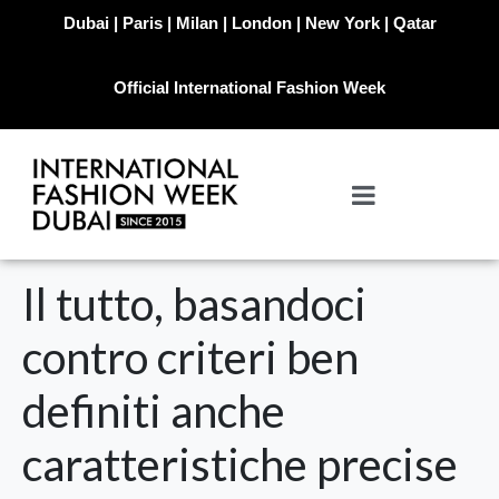
Dubai | Paris | Milan | London | New York | Qatar
Official International Fashion Week
Il tutto, basandoci
contro criteri ben
definiti anche
caratteristiche precise