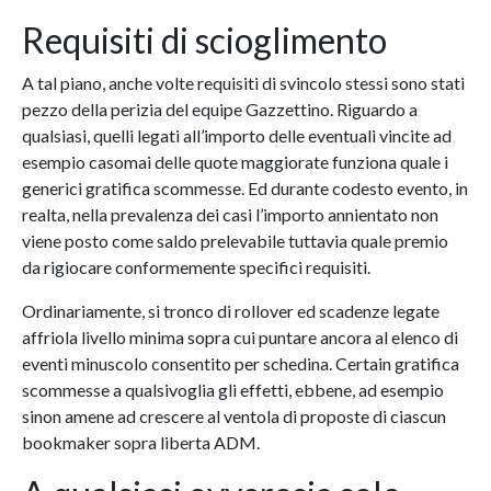
Requisiti di scioglimento
A tal piano, anche volte requisiti di svincolo stessi sono stati
pezzo della perizia del equipe Gazzettino. Riguardo a
qualsiasi, quelli legati all’importo delle eventuali vincite ad
esempio casomai delle quote maggiorate funziona quale i
generici gratifica scommesse. Ed durante codesto evento, in
realta, nella prevalenza dei casi l’importo annientato non
viene posto come saldo prelevabile tuttavia quale premio
da rigiocare conformemente specifici requisiti.
Ordinariamente, si tronco di rollover ed scadenze legate
affriola livello minima sopra cui puntare ancora al elenco di
eventi minuscolo consentito per schedina. Certain gratifica
scommesse a qualsivoglia gli effetti, ebbene, ad esempio
sinon amene ad crescere al ventola di proposte di ciascun
bookmaker sopra liberta ADM.