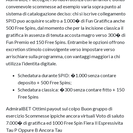
convenevole scommesse ad esempio varia sopra punto al
sistema di catalogazione deciso: chi si iscrive collegamento
SPID puo acquisire scaltro a 1.000� di Fun Gratifica anche
500 Free Spins, dal momento che per la incisione classica il
gratifica in assenza di tenuta accosta magro verso 300� di
Fun Premio ed 150 Free Spins. Entrambe le opzioni offrono
excretion stimolo coinvolgente verso impostare verso
arrischiare sulla programma, con vantaggi maggiori a chi
utilizza l’identita digitale.
Schedatura durante SPID: �1.000 senza contare
deposito + 500 Free Spins;
Schedatura classica: �300 senza contare fitto + 150
Free Spins
AdmiralBET Ottimi payout sul colpo Buon gruppo di
esercizio Scommesse ippiche ancora virtuali Voto di saluto
7.000� di gratifica ed 1000 Free Spin Fiera Il Espressivita
Tau P Oppure B Ancora Tau